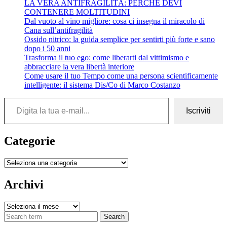
LA VERA ANTIFRAGILITÀ: PERCHÉ DEVI
CONTENERE MOLTITUDINI
Dal vuoto al vino migliore: cosa ci insegna il miracolo di
Cana sull’antifragilità
Ossido nitrico: la guida semplice per sentirti più forte e sano
dopo i 50 anni
Trasforma il tuo ego: come liberarti dal vittimismo e
abbracciare la vera libertà interiore
Come usare il tuo Tempo come una persona scientificamente
intelligente: il sistema Dis/Co di Marco Costanzo
Digita la tua e-mail...
Iscriviti
Categorie
Categorie
Archivi
Archivi
Search