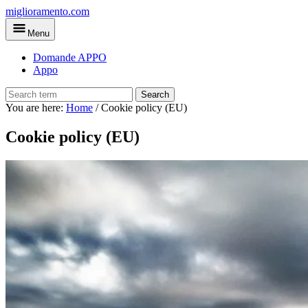
Skip
miglioramento.com
to
Menu
main
content
Domande APPO
Appo
Search
You are here:
Home
/
Cookie policy (EU)
Cookie policy (EU)