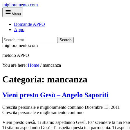
Skip
miglioramento.com
to
Menu
main
content
Domande APPO
Appo
Search
miglioramento.com
metodo APPO
You are here:
Home
/
mancanza
Categoria:
mancanza
Vieni presto Gesù – Angelo Saporiti
Crescita personale e miglioramento continuo
Dicembre 13, 2011
Crescita personale e miglioramento continuo
Vieni presto Gesù. Ti stiamo aspettando Gesù. Fa’ scendere la tua Parola
Ti stiamo aspettando Gesù. Ti aspetta questa tua parrocchia. Ti aspettan