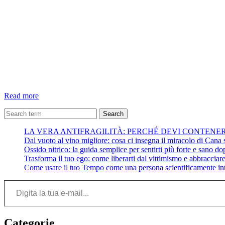
Profezia-
Read more
Pier
Paolo
Search
Pasolini
LA VERA ANTIFRAGILITÀ: PERCHÉ DEVI CONTENE
Dal vuoto al vino migliore: cosa ci insegna il miracolo di Cana su
Ossido nitrico: la guida semplice per sentirti più forte e sano do
Trasforma il tuo ego: come liberarti dal vittimismo e abbracciare 
Come usare il tuo Tempo come una persona scientificamente int
Digita la tua e-mail...
Categorie