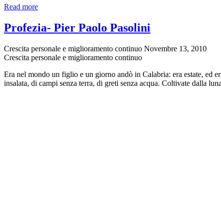
Vieni
Read more
presto
Gesù
Profezia- Pier Paolo Pasolini
–
Angelo
Crescita personale e miglioramento continuo
Novembre 13, 2010
Saporiti
Crescita personale e miglioramento continuo
Era nel mondo un figlio e un giorno andò in Calabria: era estate, ed er
insalata, di campi senza terra, di greti senza acqua. Coltivate dalla lu