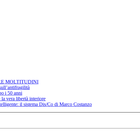
RE MOLTITUDINI
ll’antifragilità
po i 50 anni
la vera libertà interiore
elligente: il sistema Dis/Co di Marco Costanzo