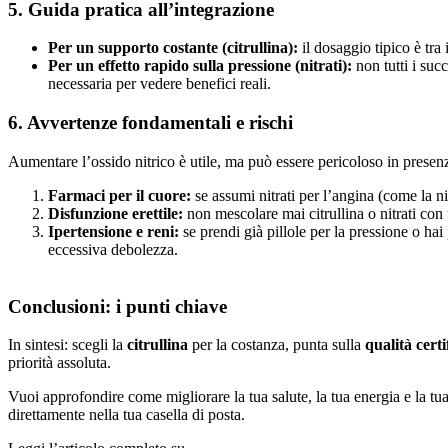
5. Guida pratica all’integrazione
Per un supporto costante (citrullina):
il dosaggio tipico è tra 
Per un effetto rapido sulla pressione (nitrati):
non tutti i succ
necessaria per vedere benefici reali.
6. Avvertenze fondamentali e rischi
Aumentare l’ossido nitrico è utile, ma può essere pericoloso in prese
Farmaci per il cuore:
se assumi nitrati per l’angina (come la nit
Disfunzione erettile:
non mescolare mai citrullina o nitrati con 
Ipertensione e reni:
se prendi già pillole per la pressione o ha
eccessiva debolezza.
Conclusioni: i punti chiave
In sintesi: scegli la
citrullina
per la costanza, punta sulla
qualità certi
priorità assoluta.
Vuoi approfondire come migliorare la tua salute, la tua energia e la tu
direttamente nella tua casella di posta.