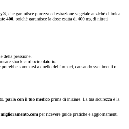
ty®
, che garantisce purezza ed estrazione vegetale anziché chimica.
rate 400
, poiché garantisce la dose esatta di 400 mg di nitrati
le della pressione.
ausare shock cardiocircolatorio.
tore potrebbe sommarsi a quello dei farmaci, causando svenimenti o
tto,
parla con il tuo medico
prima di iniziare. La tua sicurezza è la
 di miglioramento.com
per ricevere guide pratiche e aggiornamenti