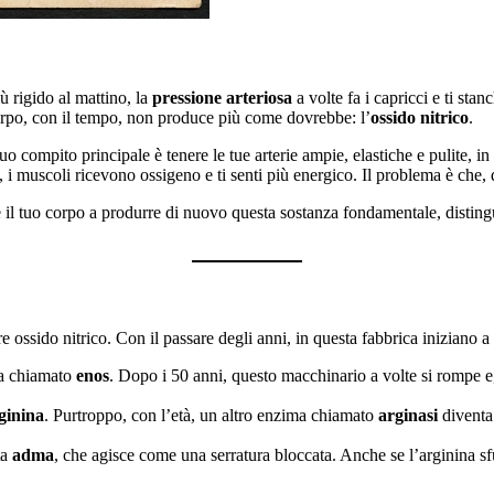
ù rigido al mattino, la
pressione arteriosa
a volte fa i capricci e ti sta
orpo, con il tempo, non produce più come dovrebbe: l’
ossido nitrico
.
suo compito principale è tenere le tue arterie ampie, elastiche e pulite,
 i muscoli ricevono ossigeno e ti senti più energico. Il problema è che, 
 il tuo corpo a produrre di nuovo questa sostanza fondamentale, distingue
ossido nitrico. Con il passare degli anni, in questa fabbrica iniziano a ve
ma chiamato
enos
. Dopo i 50 anni, questo macchinario a volte si rompe e,
ginina
. Purtroppo, con l’età, un altro enzima chiamato
arginasi
diventa
ta
adma
, che agisce come una serratura bloccata. Anche se l’arginina sfu