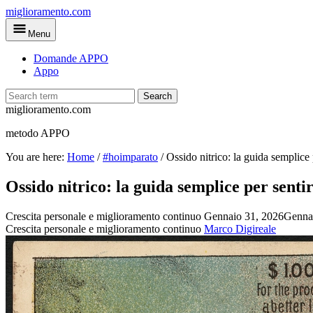
Skip
miglioramento.com
to
Menu
main
content
Domande APPO
Appo
Search
miglioramento.com
metodo APPO
You are here:
Home
/
#hoimparato
/
Ossido nitrico: la guida semplice 
Ossido nitrico: la guida semplice per sentir
Crescita personale e miglioramento continuo
Gennaio 31, 2026
Genna
Crescita personale e miglioramento continuo
Marco Digireale