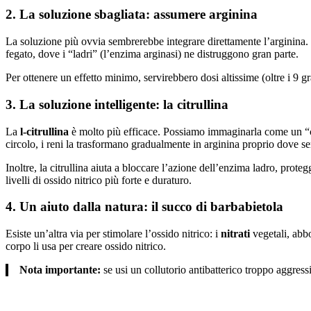
2. La soluzione sbagliata: assumere arginina
La soluzione più ovvia sembrerebbe integrare direttamente l’arginina. 
fegato, dove i “ladri” (l’enzima arginasi) ne distruggono gran parte.
Per ottenere un effetto minimo, servirebbero dosi altissime (oltre i 9 
3. La soluzione intelligente: la citrullina
La
l-citrullina
è molto più efficace. Possiamo immaginarla come un “cava
circolo, i reni la trasformano gradualmente in arginina proprio dove se
Inoltre, la citrullina aiuta a bloccare l’azione dell’enzima ladro, pro
livelli di ossido nitrico più forte e duraturo.
4. Un aiuto dalla natura: il succo di barbabietola
Esiste un’altra via per stimolare l’ossido nitrico: i
nitrati
vegetali, abbon
corpo li usa per creare ossido nitrico.
Nota importante:
se usi un collutorio antibatterico troppo aggressi