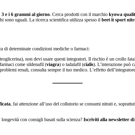
i
3 e i 6 grammi al giorno
. Cerca prodotti con il marchio
kyowa quali
hi sono uguali. La ricerca scientifica utilizza spesso il
beet it sport nit
nza di determinate condizioni mediche o farmaci:
roglicerina), non devi usare questi integratori. Il rischio è un crollo fata
farmaci come sildenafil (
viagra
) o tadalafil (
cialis
). L’interazione può c
i problemi renali, consulta sempre il tuo medico. L’effetto dell’integra
ficata
, fai attenzione all’uso del collutorio se consumi nitrati e, soprattu
a longevità con consigli basati sulla scienza?
Iscriviti alla newsletter