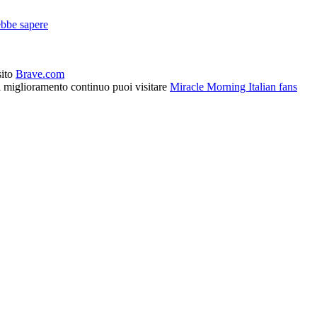
ebbe sapere
sito
Brave.com
l miglioramento continuo puoi visitare
Miracle Morning Italian fans