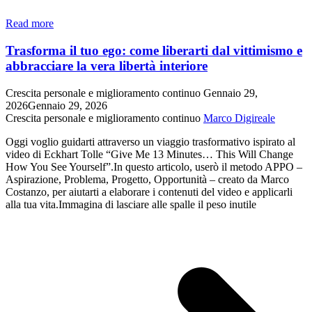
Ossido
Read more
nitrico:
la
Trasforma il tuo ego: come liberarti dal vittimismo e
guida
abbracciare la vera libertà interiore
semplice
per
Crescita personale e miglioramento continuo
Gennaio 29,
sentirti
2026
Gennaio 29, 2026
più
Crescita personale e miglioramento continuo
Marco Digireale
forte
e
Oggi voglio guidarti attraverso un viaggio trasformativo ispirato al
sano
video di Eckhart Tolle “Give Me 13 Minutes… This Will Change
dopo
How You See Yourself”.In questo articolo, userò il metodo APPO –
i
Aspirazione, Problema, Progetto, Opportunità – creato da Marco
50
Costanzo, per aiutarti a elaborare i contenuti del video e applicarli
anni
alla tua vita.Immagina di lasciare alle spalle il peso inutile