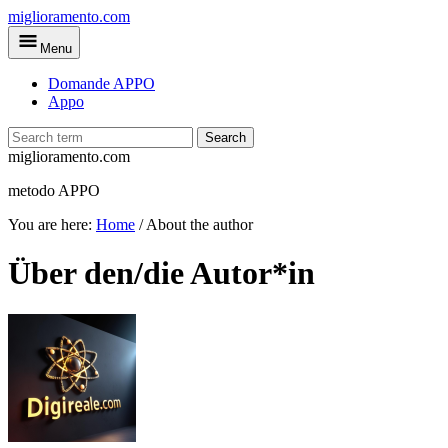
Skip
miglioramento.com
to
Menu
main
content
Domande APPO
Appo
Search
miglioramento.com
metodo APPO
You are here:
Home
/
About the author
Über den/die Autor*in