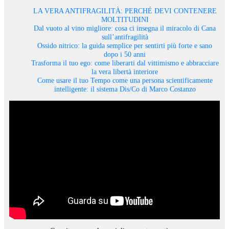
LA VERA ANTIFRAGILITÀ: PERCHÉ DEVI CONTENERE
MOLTITUDINI
Dal vuoto al vino migliore: cosa ci insegna il miracolo di Cana
sull’antifragilità
Ossido nitrico: la guida semplice per sentirti più forte e sano
dopo i 50 anni
Trasforma il tuo ego: come liberarti dal vittimismo e abbracciare
la vera libertà interiore
Come usare il tuo Tempo come una persona scientificamente
intelligente: il sistema Dis/Co di Marco Costanzo