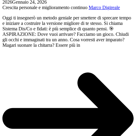
2026
Gennaio 24, 2026
e
Crescita personale e miglioramento continuo
Marco Digireale
abbracciare
la
Oggi ti insegnerò un metodo geniale per smettere di sprecare tempo
vera
e iniziare a costruire la versione migliore di te stesso. Si chiama
libertà
Sistema Dis/Co e fidati: è più semplice di quanto pensi. 🎯
interiore
ASPIRAZIONE: Dove vuoi arrivare? Facciamo un gioco. Chiudi
gli occhi e immaginati tra un anno. Cosa vorresti aver imparato?
Magari suonare la chitarra? Essere più in