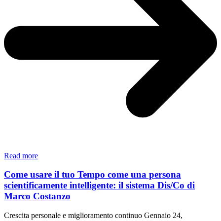
Trasforma
Read more
il
tuo
Come usare il tuo Tempo come una persona
ego:
scientificamente intelligente: il sistema Dis/Co di
come
Marco Costanzo
liberarti
dal
Crescita personale e miglioramento continuo
Gennaio 24,
vittimismo