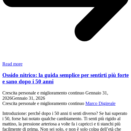
Dal
Read more
vuoto
al
Ossido nitrico: la guida semplice per sentirti più forte
vino
e sano dopo i 50 anni
migliore:
cosa
Crescita personale e miglioramento continuo
Gennaio 31,
ci
2026
Gennaio 31, 2026
insegna
Crescita personale e miglioramento continuo
Marco Digireale
il
miracolo
Introduzione: perché dopo i 50 anni ti senti diverso? Se hai superato
di
i 50, forse hai notato qualche cambiamento. Ti senti più rigido al
Cana
mattino, la pressione arteriosa a volte fa i capricci e ti stanchi più
sull’antifragilità
facilmente di prima. Non sei solo, e non è solo colpa dell’età che