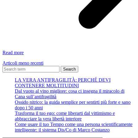
Come
Read more
usare
Articoli meno recenti
il
tuo
Search
Tempo
LA VERA ANTIFRAGILITÀ: PERCHÉ DEVI
come
CONTENERE MOLTITUDINI
una
Dal vuoto al vino migliore: cosa ci insegna il miracolo di
persona
Cana sull’antifragilità
scientificamente
Ossido nitrico: la guida semplice per sentirti più forte e sano
intelligente:
dopo i 50 anni
il
Trasforma il tuo ego: come liberarti dal vittimismo e
sistema
abbracciare la vera libertà interiore
Dis/Co
Come usare il tuo Tempo come una persona scientificamente
di
intelligente: il sistema Dis/Co di Marco Costanzo
Marco
Costanzo
Digita la tua e-mail...