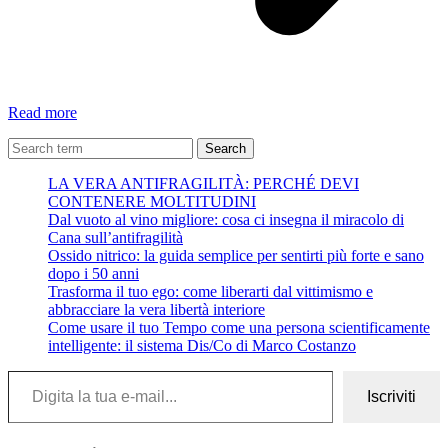
Ossido
Read more
nitrico:
la
Search
guida
LA VERA ANTIFRAGILITÀ: PERCHÉ DEVI
semplice
CONTENERE MOLTITUDINI
per
Dal vuoto al vino migliore: cosa ci insegna il miracolo di
sentirti
Cana sull’antifragilità
più
Ossido nitrico: la guida semplice per sentirti più forte e sano
forte
dopo i 50 anni
e
Trasforma il tuo ego: come liberarti dal vittimismo e
sano
abbracciare la vera libertà interiore
dopo
Come usare il tuo Tempo come una persona scientificamente
i
intelligente: il sistema Dis/Co di Marco Costanzo
50
anni
Digita la tua e-mail...
Iscriviti