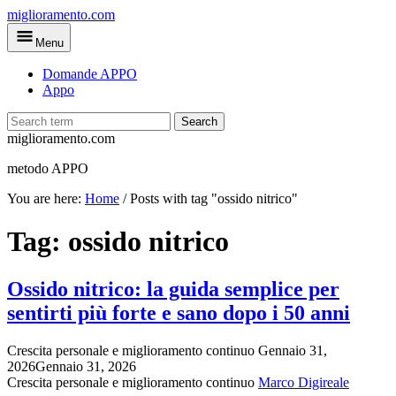
Skip
miglioramento.com
to
Menu
main
content
Domande APPO
Appo
Search
miglioramento.com
metodo APPO
You are here:
Home
/
Posts with tag "ossido nitrico"
Tag:
ossido nitrico
Ossido nitrico: la guida semplice per
sentirti più forte e sano dopo i 50 anni
Crescita personale e miglioramento continuo
Gennaio 31,
2026
Gennaio 31, 2026
Crescita personale e miglioramento continuo
Marco Digireale