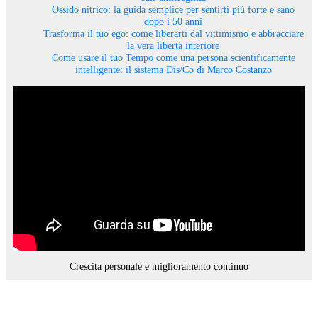
Ossido nitrico: la guida semplice per sentirti più forte e sano
dopo i 50 anni
Trasforma il tuo ego: come liberarti dal vittimismo e abbracciare
la vera libertà interiore
Come usare il tuo Tempo come una persona scientificamente
intelligente: il sistema Dis/Co di Marco Costanzo
Crescita personale e miglioramento continuo