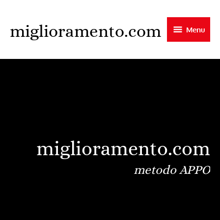
Skip
to
miglioramento.com
Menu
main
content
miglioramento.com
metodo APPO