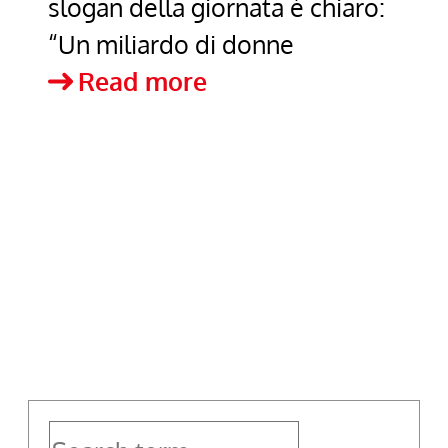
slogan della giornata è chiaro:
“Un miliardo di donne
Violenza
Read more
sulle
donne?
Ad
Agropoli
si
dice
no