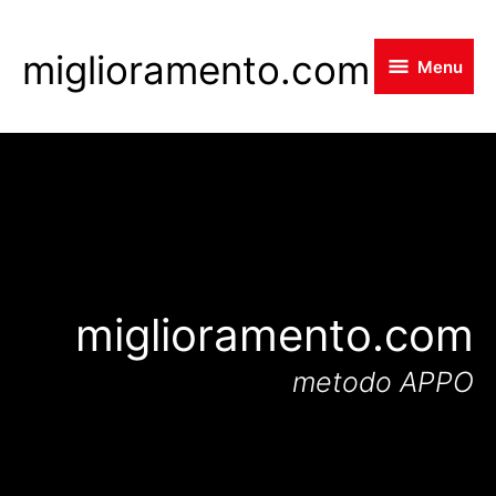
Skip
to
miglioramento.com
Menu
main
content
miglioramento.com
metodo APPO