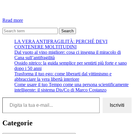
Come
Read more
in
uno
Search
specchio.
LA VERA ANTIFRAGILITÀ: PERCHÉ DEVI
Eugenio
CONTENERE MOLTITUDINI
Finardi
Dal vuoto al vino migliore: cosa ci insegna il miracolo di
Cana sull’antifragilità
Ossido nitrico: la guida semplice per sentirti più forte e sano
dopo i 50 anni
Trasforma il tuo ego: come liberarti dal vittimismo e
abbracciare la vera libertà interiore
Come usare il tuo Tempo come una persona scientificamente
intelligente: il sistema Dis/Co di Marco Costanzo
Digita la tua e-mail...
Iscriviti
Categorie