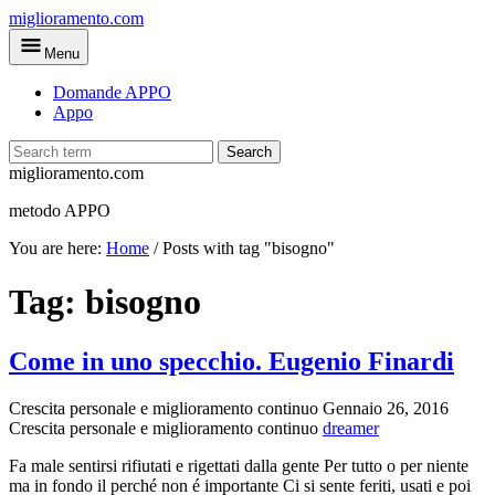
Skip
miglioramento.com
to
Menu
main
content
Domande APPO
Appo
Search
miglioramento.com
metodo APPO
You are here:
Home
/
Posts with tag "bisogno"
Tag:
bisogno
Come in uno specchio. Eugenio Finardi
Crescita personale e miglioramento continuo
Gennaio 26, 2016
Crescita personale e miglioramento continuo
dreamer
Fa male sentirsi rifiutati e rigettati dalla gente Per tutto o per niente
ma in fondo il perché non é importante Ci si sente feriti, usati e poi