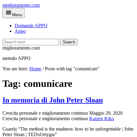
Skip
miglioramento.com
to
Menu
main
content
Domande APPO
Appo
Search
miglioramento.com
metodo APPO
You are here:
Home
/
Posts with tag "comunicare"
Tag:
comunicare
In memoria di John Peter Sloan
Crescita personale e miglioramento continuo
Maggio 29, 2020
Crescita personale e miglioramento continuo
Kaizen Kiko
Guarda “The method is the madness: how to be unforgettable | John
Peter Sloan | TEDxOrtygia”