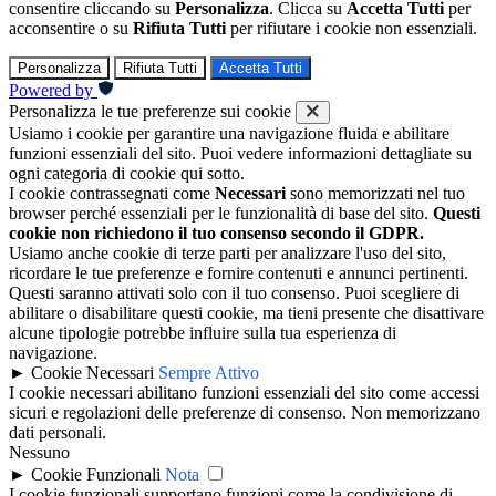
consentire cliccando su
Personalizza
. Clicca su
Accetta Tutti
per
acconsentire o su
Rifiuta Tutti
per rifiutare i cookie non essenziali.
Personalizza
Rifiuta Tutti
Accetta Tutti
Powered by
Personalizza le tue preferenze sui cookie
Usiamo i cookie per garantire una navigazione fluida e abilitare
funzioni essenziali del sito. Puoi vedere informazioni dettagliate su
ogni categoria di cookie qui sotto.
I cookie contrassegnati come
Necessari
sono memorizzati nel tuo
browser perché essenziali per le funzionalità di base del sito.
Questi
cookie non richiedono il tuo consenso secondo il GDPR.
Usiamo anche cookie di terze parti per analizzare l'uso del sito,
ricordare le tue preferenze e fornire contenuti e annunci pertinenti.
Questi saranno attivati solo con il tuo consenso. Puoi scegliere di
abilitare o disabilitare questi cookie, ma tieni presente che disattivare
alcune tipologie potrebbe influire sulla tua esperienza di
navigazione.
►
Cookie Necessari
Sempre Attivo
I cookie necessari abilitano funzioni essenziali del sito come accessi
sicuri e regolazioni delle preferenze di consenso. Non memorizzano
dati personali.
Nessuno
►
Cookie Funzionali
Nota
I cookie funzionali supportano funzioni come la condivisione di