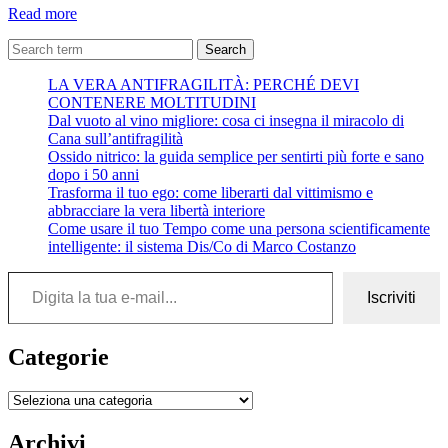
In
Read more
memoria
di
Search
John
LA VERA ANTIFRAGILITÀ: PERCHÉ DEVI
Peter
CONTENERE MOLTITUDINI
Sloan
Dal vuoto al vino migliore: cosa ci insegna il miracolo di
Cana sull’antifragilità
Ossido nitrico: la guida semplice per sentirti più forte e sano
dopo i 50 anni
Trasforma il tuo ego: come liberarti dal vittimismo e
abbracciare la vera libertà interiore
Come usare il tuo Tempo come una persona scientificamente
intelligente: il sistema Dis/Co di Marco Costanzo
Digita la tua e-mail...
Iscriviti
Categorie
Categorie
Archivi