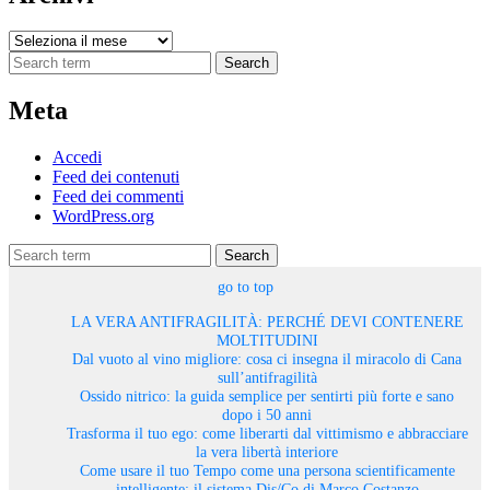
Archivi
Search
Meta
Accedi
Feed dei contenuti
Feed dei commenti
WordPress.org
Search
go to top
LA VERA ANTIFRAGILITÀ: PERCHÉ DEVI CONTENERE
MOLTITUDINI
Dal vuoto al vino migliore: cosa ci insegna il miracolo di Cana
sull’antifragilità
Ossido nitrico: la guida semplice per sentirti più forte e sano
dopo i 50 anni
Trasforma il tuo ego: come liberarti dal vittimismo e abbracciare
la vera libertà interiore
Come usare il tuo Tempo come una persona scientificamente
intelligente: il sistema Dis/Co di Marco Costanzo