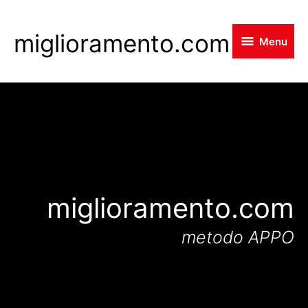
Skip
to
miglioramento.com
Menu
main
content
miglioramento.com
metodo APPO