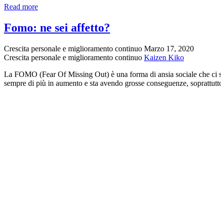
Autostima
Read more
e
uso
Fomo: ne sei affetto?
del
cellulare:
Crescita personale e miglioramento continuo
Marzo 17, 2020
un
Crescita personale e miglioramento continuo
Kaizen Kiko
punto
di
La FOMO (Fear Of Missing Out) è una forma di ansia sociale che ci spi
vista
sempre di più in aumento e sta avendo grosse conseguenze, soprattutt
interessante