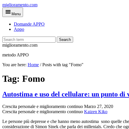
Skip
miglioramento.com
to
Menu
main
content
Domande APPO
Appo
Search
miglioramento.com
metodo APPO
You are here:
Home
/
Posts with tag "Fomo"
Tag:
Fomo
Autostima e uso del cellulare: un punto di v
Crescita personale e miglioramento continuo
Marzo 27, 2020
Crescita personale e miglioramento continuo
Kaizen Kiko
Le persone più depresse e che hanno meno autostima sono quelle che h
considerazione di Simon Sinek che parla dei millenials. Credo che og