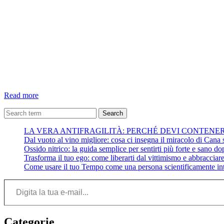
Fomo:
Read more
ne
sei
Search
affetto?
LA VERA ANTIFRAGILITÀ: PERCHÉ DEVI CONTENE
Dal vuoto al vino migliore: cosa ci insegna il miracolo di Cana su
Ossido nitrico: la guida semplice per sentirti più forte e sano do
Trasforma il tuo ego: come liberarti dal vittimismo e abbracciare 
Come usare il tuo Tempo come una persona scientificamente int
Digita la tua e-mail...
Categorie