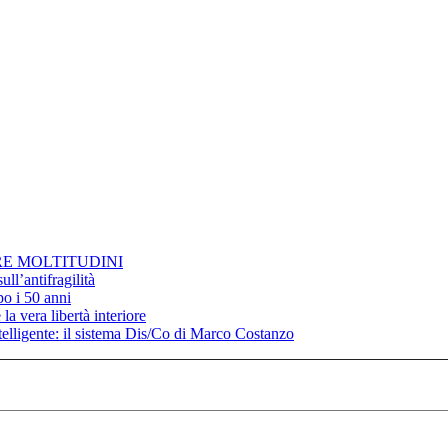
RE MOLTITUDINI
ll’antifragilità
po i 50 anni
la vera libertà interiore
elligente: il sistema Dis/Co di Marco Costanzo