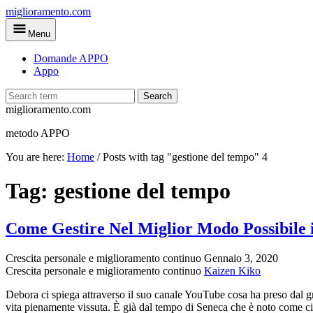
Skip
miglioramento.com
to
Menu
main
content
Domande APPO
Appo
Search
miglioramento.com
metodo APPO
You are here:
Home
/
Posts with tag "gestione del tempo"
4
Tag:
gestione del tempo
Come Gestire Nel Miglior Modo Possibile 
Crescita personale e miglioramento continuo
Gennaio 3, 2020
Crescita personale e miglioramento continuo
Kaizen Kiko
Debora ci spiega attraverso il suo canale YouTube cosa ha preso dal 
vita pienamente vissuta. È già dal tempo di Seneca che è noto come ci fa