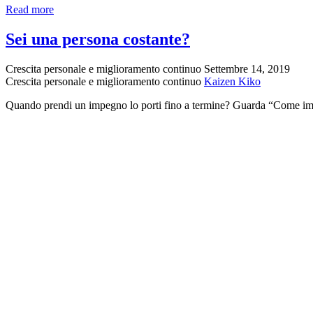
Come
Read more
Gestire
Nel
Sei una persona costante?
Miglior
Modo
Crescita personale e miglioramento continuo
Settembre 14, 2019
Possibile
Crescita personale e miglioramento continuo
Kaizen Kiko
il
Mio
Quando prendi un impegno lo porti fino a termine? Guarda “Come impa
Tempo
–
Anthony
Robbins
ci
insegna