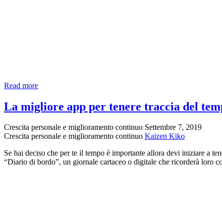
Sei
Read more
una
persona
La migliore app per tenere traccia del te
costante?
Crescita personale e miglioramento continuo
Settembre 7, 2019
Crescita personale e miglioramento continuo
Kaizen Kiko
Se hai deciso che per te il tempo è importante allora devi iniziare a t
“Diario di bordo”, un giornale cartaceo o digitale che ricorderà loro 