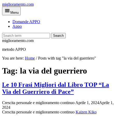
Skip
miglioramento.com
to
Menu
main
content
Domande APPO
Appo
Search
miglioramento.com
metodo APPO
You are here:
Home
/
Posts with tag "la via del guerriero"
Tag:
la via del guerriero
Le 10 Frasi Migliori dal Libro TOP “La
Via del Guerriero di Pace”
Crescita personale e miglioramento continuo
Aprile 1, 2024
Aprile 1,
2024
Crescita personale e miglioramento continuo
Kaizen Kiko