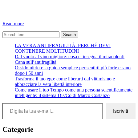
Le
Read more
10
Frasi
Search
Migliori
LA VERA ANTIFRAGILITÀ: PERCHÉ DEVI
dal
CONTENERE MOLTITUDINI
Libro
Dal vuoto al vino migliore: cosa ci insegna il miracolo di
TOP
Cana sull’antifragilità
“La
Ossido nitrico: la guida semplice per sentirti più forte e sano
Via
dopo i 50 anni
del
Trasforma il tuo ego: come liberarti dal vittimismo e
Guerriero
abbracciare la vera libertà interiore
di
Come usare il tuo Tempo come una persona scientificamente
Pace”
intelligente: il sistema Dis/Co di Marco Costanzo
Digita la tua e-mail...
Iscriviti
Categorie