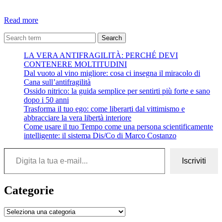
Dal
Read more
libro
“L’ultima
Search
riga
LA VERA ANTIFRAGILITÀ: PERCHÉ DEVI
delle
CONTENERE MOLTITUDINI
favole”
Dal vuoto al vino migliore: cosa ci insegna il miracolo di
–
Cana sull’antifragilità
Massimo
Ossido nitrico: la guida semplice per sentirti più forte e sano
Gramellini
dopo i 50 anni
Trasforma il tuo ego: come liberarti dal vittimismo e
abbracciare la vera libertà interiore
Come usare il tuo Tempo come una persona scientificamente
intelligente: il sistema Dis/Co di Marco Costanzo
Digita la tua e-mail...
Iscriviti
Categorie
Categorie