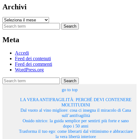
Archivi
Archivi
Search
Meta
Accedi
Feed dei contenuti
Feed dei commenti
WordPress.org
Search
go to top
LA VERA ANTIFRAGILITÀ: PERCHÉ DEVI CONTENERE
MOLTITUDINI
Dal vuoto al vino migliore: cosa ci insegna il miracolo di Cana
sull’antifragilità
Ossido nitrico: la guida semplice per sentirti più forte e sano
dopo i 50 anni
Trasforma il tuo ego: come liberarti dal vittimismo e abbracciare
la vera libertà interiore