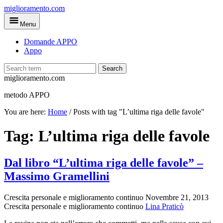
Skip
miglioramento.com
to
Menu
main
content
Domande APPO
Appo
Search
miglioramento.com
metodo APPO
You are here:
Home
/
Posts with tag "L’ultima riga delle favole"
Tag:
L’ultima riga delle favole
Dal libro “L’ultima riga delle favole” –
Massimo Gramellini
Crescita personale e miglioramento continuo
Novembre 21, 2013
Crescita personale e miglioramento continuo
Lina Praticò