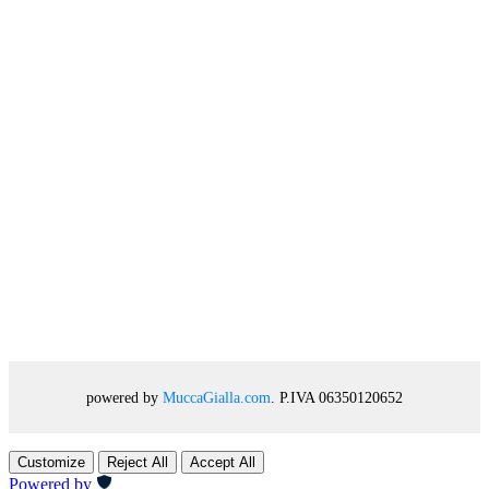
powered by
MuccaGialla.com
. P.IVA 06350120652
Customize
Reject All
Accept All
Powered by