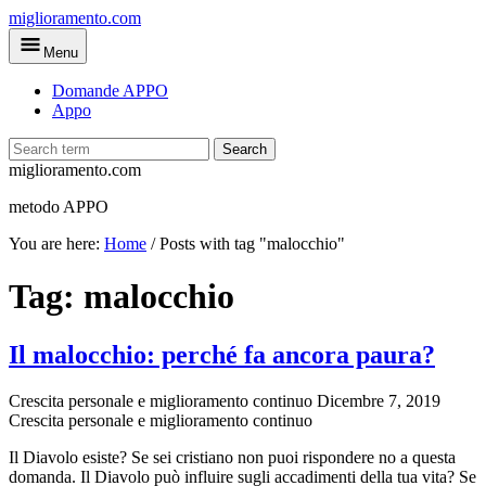
Skip
miglioramento.com
to
Menu
main
content
Domande APPO
Appo
Search
miglioramento.com
metodo APPO
You are here:
Home
/
Posts with tag "malocchio"
Tag:
malocchio
Il malocchio: perché fa ancora paura?
Crescita personale e miglioramento continuo
Dicembre 7, 2019
Crescita personale e miglioramento continuo
Il Diavolo esiste? Se sei cristiano non puoi rispondere no a questa
domanda. Il Diavolo può influire sugli accadimenti della tua vita? Se