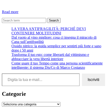
Il
Read more
malocchio:
perché
Search
fa
LA VERA ANTIFRAGILITÀ: PERCHÉ DEVI
ancora
CONTENERE MOLTITUDINI
paura?
Dal vuoto al vino migliore: cosa ci insegna il miracolo di
Cana sull’antifragilità
Ossido nitrico: la guida semplice per sentirti più forte e sano
dopo i 50 anni
Trasforma il tuo ego: come liberarti dal vittimismo e
abbracciare la vera libertà interiore
Come usare il tuo Tempo come una persona scientificamente
intelligente: il sistema Dis/Co di Marco Costanzo
Digita la tua e-mail...
Iscriviti
Categorie
Categorie