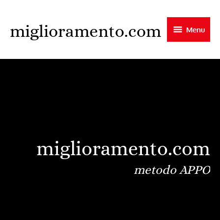
Skip
to
miglioramento.com
Menu
main
content
miglioramento.com
metodo APPO