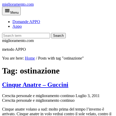
Skip
miglioramento.com
to
Menu
main
content
Domande APPO
Appo
Search
miglioramento.com
metodo APPO
You are here:
Home
/
Posts with tag "ostinazione"
Tag:
ostinazione
Cinque Anatre – Guccini
Crescita personale e miglioramento continuo
Luglio 3, 2011
Crescita personale e miglioramento continuo
Cinque anatre volano a sud: molto prima del tempo l’inverno è
arrivato. Cinque anatre in volo vedrai contro il sole velato, contro il