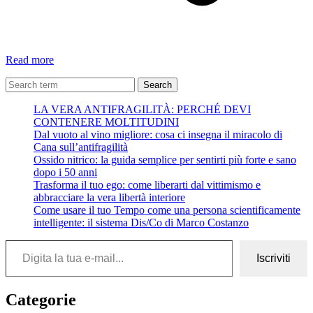
Cinque
Read more
Anatre
–
Search
Guccini
LA VERA ANTIFRAGILITÀ: PERCHÉ DEVI
CONTENERE MOLTITUDINI
Dal vuoto al vino migliore: cosa ci insegna il miracolo di
Cana sull’antifragilità
Ossido nitrico: la guida semplice per sentirti più forte e sano
dopo i 50 anni
Trasforma il tuo ego: come liberarti dal vittimismo e
abbracciare la vera libertà interiore
Come usare il tuo Tempo come una persona scientificamente
intelligente: il sistema Dis/Co di Marco Costanzo
Digita la tua e-mail...
Iscriviti
Categorie