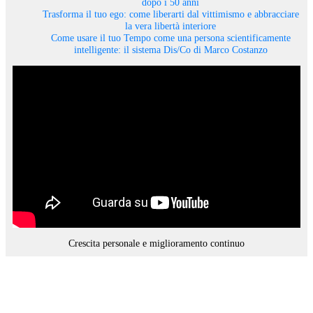
dopo i 50 anni
Trasforma il tuo ego: come liberarti dal vittimismo e abbracciare
la vera libertà interiore
Come usare il tuo Tempo come una persona scientificamente
intelligente: il sistema Dis/Co di Marco Costanzo
Crescita personale e miglioramento continuo