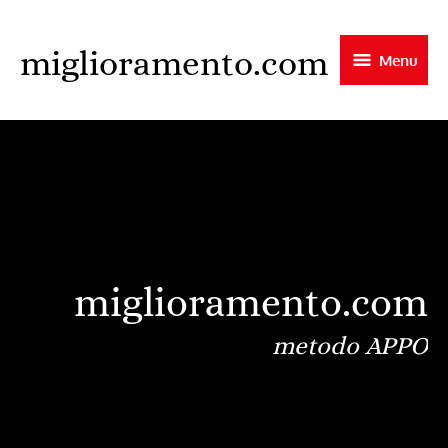
Skip
to
miglioramento.com
Menu
main
content
miglioramento.com
metodo APPO