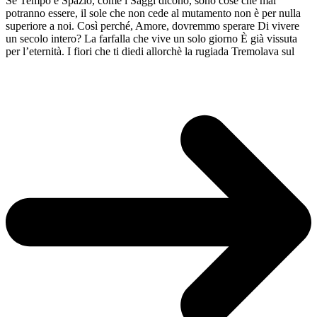
Se Tempo e Spazio, come i Saggi dicono, sono cose che mai
potranno essere, il sole che non cede al mutamento non è per nulla
superiore a noi. Così perché, Amore, dovremmo sperare Di vivere
un secolo intero? La farfalla che vive un solo giorno È già vissuta
per l’eternità. I fiori che ti diedi allorchè la rugiada Tremolava sul