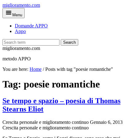
Skip
miglioramento.com
to
Menu
main
content
Domande APPO
Appo
Search
miglioramento.com
metodo APPO
You are here:
Home
/
Posts with tag "poesie romantiche"
Tag:
poesie romantiche
Se tempo e spazio – poesia di Thomas
Stearns Eliot
Crescita personale e miglioramento continuo
Gennaio 6, 2013
Crescita personale e miglioramento continuo