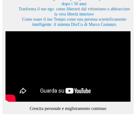
dopo i 50 anni
Trasforma il tuo ego: come liberarti dal vittimismo e abbracciare
la vera libertà interiore
Come usare il tuo Tempo come una persona scientificamente
intelligente: il sistema Dis/Co di Marco Costanzo
Crescita personale e miglioramento continuo