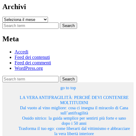
Archivi
Archivi
Search
Meta
Accedi
Feed dei contenuti
Feed dei commenti
WordPress.org
Search
go to top
LA VERA ANTIFRAGILITÀ: PERCHÉ DEVI CONTENERE
MOLTITUDINI
Dal vuoto al vino migliore: cosa ci insegna il miracolo di Cana
sull’antifragilità
Ossido nitrico: la guida semplice per sentirti più forte e sano
dopo i 50 anni
Trasforma il tuo ego: come liberarti dal vittimismo e abbracciare
la vera libertà interiore