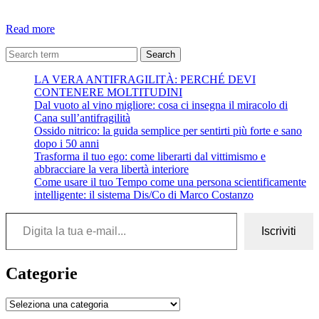
Dal
Read more
libro
“L’ultima
Search
riga
LA VERA ANTIFRAGILITÀ: PERCHÉ DEVI
delle
CONTENERE MOLTITUDINI
favole”
Dal vuoto al vino migliore: cosa ci insegna il miracolo di
–
Cana sull’antifragilità
Massimo
Ossido nitrico: la guida semplice per sentirti più forte e sano
Gramellini
dopo i 50 anni
Trasforma il tuo ego: come liberarti dal vittimismo e
abbracciare la vera libertà interiore
Come usare il tuo Tempo come una persona scientificamente
intelligente: il sistema Dis/Co di Marco Costanzo
Digita la tua e-mail...
Iscriviti
Categorie
Categorie