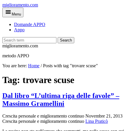
Skip
miglioramento.com
to
Menu
main
content
Domande APPO
Appo
Search
miglioramento.com
metodo APPO
You are here:
Home
/
Posts with tag "trovare scuse"
Tag:
trovare scuse
Dal libro “L’ultima riga delle favole” –
Massimo Gramellini
Crescita personale e miglioramento continuo
Novembre 21, 2013
Crescita personale e miglioramento continuo
Lina Praticò