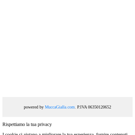
powered by
MuccaGialla.com
. P.IVA 06350120652
Rispettiamo la tua privacy
I cookie ci aiutano a migliorare la tua esperienza, fornire contenuti