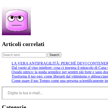
Articoli correlati
Search
LA VERA ANTIFRAGILITÀ: PERCHÉ DEVI CONTENE
Dal vuoto al vino migliore: cosa ci insegna il miracolo di Cana su
Ossido nitrico: la guida semplice per sentirti più forte e sano do
Trasforma il tuo ego: come liberarti dal vittimismo e abbracciare 
Come usare il tuo Tempo come una persona scientificamente int
Digita la tua e-mail...
Categorie