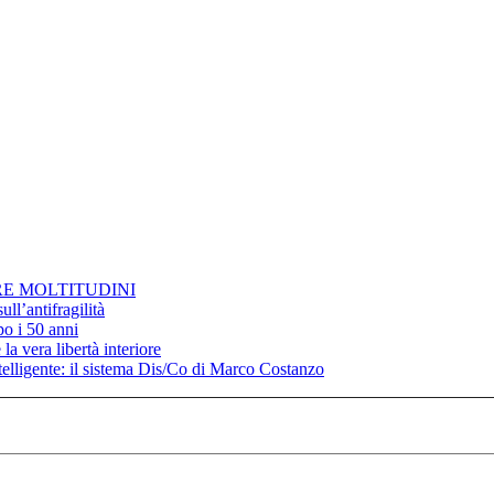
RE MOLTITUDINI
ll’antifragilità
po i 50 anni
la vera libertà interiore
elligente: il sistema Dis/Co di Marco Costanzo