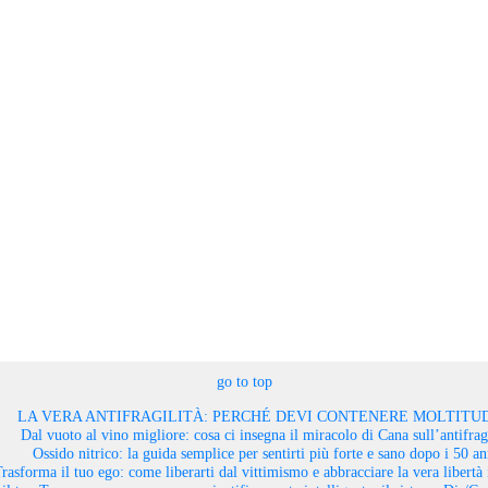
go to top
LA VERA ANTIFRAGILITÀ: PERCHÉ DEVI CONTENERE MOLTITUD
Dal vuoto al vino migliore: cosa ci insegna il miracolo di Cana sull’antifragi
Ossido nitrico: la guida semplice per sentirti più forte e sano dopo i 50 an
rasforma il tuo ego: come liberarti dal vittimismo e abbracciare la vera libertà 