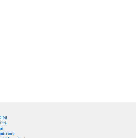
INI
lità
ni
interiore