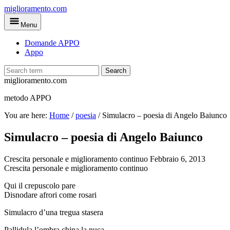
Skip
miglioramento.com
to
Menu
main
content
Domande APPO
Appo
Search
miglioramento.com
metodo APPO
You are here:
Home
/
poesia
/
Simulacro – poesia di Angelo Baiunco
Simulacro – poesia di Angelo Baiunco
Crescita personale e miglioramento continuo
Febbraio 6, 2013
Crescita personale e miglioramento continuo
Qui il crepuscolo pare
Disnodare afrori come rosari
Simulacro d’una tregua stasera
Pallidula l’ombra china la nuca