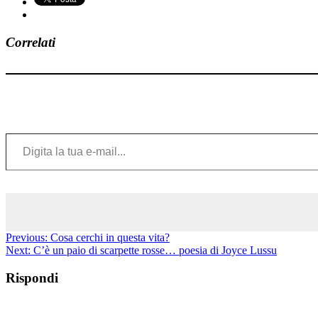
Correlati
Digita la tua e-mail...
Previous:
Cosa cerchi in questa vita?
Next:
C’è un paio di scarpette rosse… poesia di Joyce Lussu
Rispondi