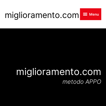
Skip
to
miglioramento.com
Menu
main
content
miglioramento.com
metodo APPO