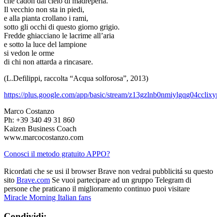
che cadon dal cielo di madreperla.
Il vecchio non sta in piedi,
e alla pianta crollano i rami,
sotto gli occhi di questo giorno grigio.
Fredde ghiacciano le lacrime all’aria
e sotto la luce del lampione
si vedon le orme
di chi non attarda a rincasare.
(L.Defilippi, raccolta “Acqua solforosa”, 2013)
https://plus.google.com/app/basic/stream/z13gzlnb0nmiylgqg04ccl
Marco Costanzo
Ph: +39 340 49 31 860
Kaizen Business Coach
www.marcocostanzo.com
Conosci il metodo gratuito APPO?
Ricordati che se usi il browser Brave non vedrai pubblicitá su questo
sito
Brave.com
Se vuoi partecipare ad un gruppo Telegram di
persone che praticano il miglioramento continuo puoi visitare
Miracle Morning Italian fans
Condividi: