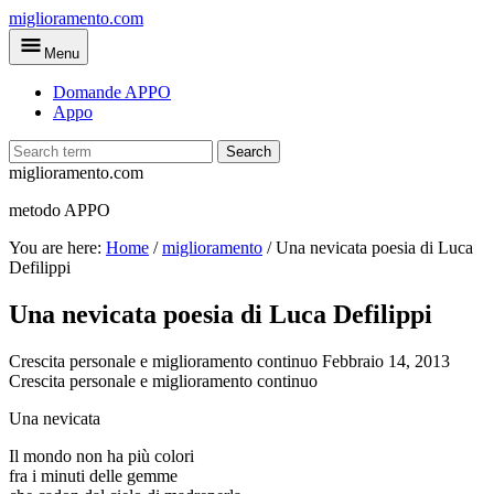
Skip
miglioramento.com
to
Menu
main
content
Domande APPO
Appo
Search
miglioramento.com
metodo APPO
You are here:
Home
/
miglioramento
/
Una nevicata poesia di Luca
Defilippi
Una nevicata poesia di Luca Defilippi
Crescita personale e miglioramento continuo
Febbraio 14, 2013
Crescita personale e miglioramento continuo
Una nevicata
Il mondo non ha più colori
fra i minuti delle gemme