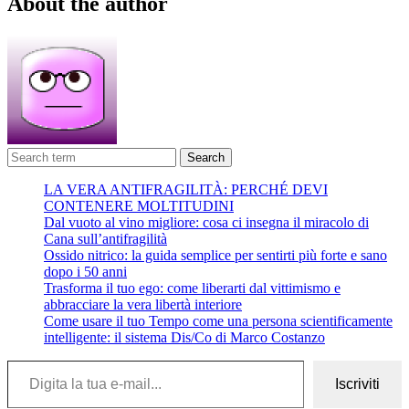
About the author
Search
LA VERA ANTIFRAGILITÀ: PERCHÉ DEVI
CONTENERE MOLTITUDINI
Dal vuoto al vino migliore: cosa ci insegna il miracolo di
Cana sull’antifragilità
Ossido nitrico: la guida semplice per sentirti più forte e sano
dopo i 50 anni
Trasforma il tuo ego: come liberarti dal vittimismo e
abbracciare la vera libertà interiore
Come usare il tuo Tempo come una persona scientificamente
intelligente: il sistema Dis/Co di Marco Costanzo
Digita la tua e-mail...
Iscriviti