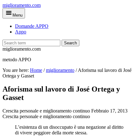
Skip
miglioramento.com
to
Menu
main
content
Domande APPO
Appo
Search
miglioramento.com
metodo APPO
You are here:
Home
/
miglioramento
/
Aforisma sul lavoro di José
Ortega y Gasset
Aforisma sul lavoro di José Ortega y
Gasset
Crescita personale e miglioramento continuo
Febbraio 17, 2013
Crescita personale e miglioramento continuo
L’esistenza di un disoccupato è una negazione al diritto
di vivere peggiore della morte stessa.