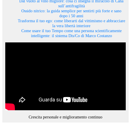
Dal vuoto al vino migliore: cosa ci insegna il miracolo di Cana
sull’antifragilità
Ossido nitrico: la guida semplice per sentirti più forte e sano
dopo i 50 anni
Trasforma il tuo ego: come liberarti dal vittimismo e abbracciare
la vera libertà interiore
Come usare il tuo Tempo come una persona scientificamente
intelligente: il sistema Dis/Co di Marco Costanzo
Crescita personale e miglioramento continuo