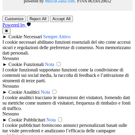
powered by
MuccaGialla.com
. P.IVA 06350120652
Customize
Reject All
Accept All
Powered by
✖
►
Cookie Necessari
Sempre Attivo
I cookie necessari abilitano funzioni essenziali del sito come accessi
sicuri e regolazioni delle preferenze di consenso. Non memorizzano
dati personali.
Nessuno
►
Cookie Funzionali
Nota
I cookie funzionali supportano funzioni come la condivisione di
contenuti sui social media, la raccolta di feedback e l’attivazione di
strumenti di terze parti.
Nessuno
►
Cookie Analitici
Nota
I cookie analitici tracciano le interazioni dei visitatori, fornendo dati
su metriche come numero di visitatori, frequenza di rimbalzo e fonti
di traffico.
Nessuno
►
Cookie Pubblicitari
Nota
I cookie pubblicitari forniscono annunci personalizzati basati sulle
tue visite precedenti e analizzano l’efficacia delle campagne