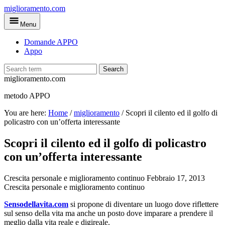
Skip
miglioramento.com
to
Menu
main
content
Domande APPO
Appo
Search
miglioramento.com
metodo APPO
You are here:
Home
/
miglioramento
/
Scopri il cilento ed il golfo di
policastro con un’offerta interessante
Scopri il cilento ed il golfo di policastro
con un’offerta interessante
Crescita personale e miglioramento continuo
Febbraio 17, 2013
Crescita personale e miglioramento continuo
Sensodellavita.com
si propone di diventare un luogo dove riflettere
sul senso della vita ma anche un posto dove imparare a prendere il
meglio dalla vita reale e digireale.