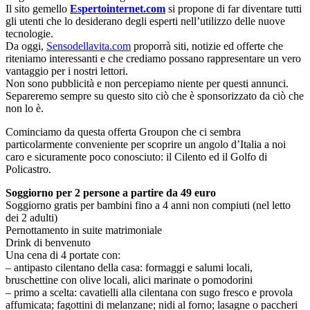
Il sito gemello
Espertointernet.com
si propone di far diventare tutti
gli utenti che lo desiderano degli esperti nell’utilizzo delle nuove
tecnologie.
Da oggi,
Sensodellavita.com
proporrà siti, notizie ed offerte che
riteniamo interessanti e che crediamo possano rappresentare un vero
vantaggio per i nostri lettori.
Non sono pubblicità e non percepiamo niente per questi annunci.
Separeremo sempre su questo sito ciò che è sponsorizzato da ciò che
non lo è.
Cominciamo da questa offerta Groupon che ci sembra
particolarmente conveniente per scoprire un angolo d’Italia a noi
caro e sicuramente poco conosciuto: il Cilento ed il Golfo di
Policastro.
Soggiorno per 2 persone a partire da 49 euro
Soggiorno gratis per bambini fino a 4 anni non compiuti (nel letto
dei 2 adulti)
Pernottamento in suite matrimoniale
Drink di benvenuto
Una cena di 4 portate con:
– antipasto cilentano della casa: formaggi e salumi locali,
bruschettine con olive locali, alici marinate o pomodorini
– primo a scelta: cavatielli alla cilentana con sugo fresco e provola
affumicata; fagottini di melanzane; nidi al forno; lasagne o paccheri