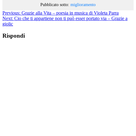
Pubblicato sotto:
miglioramento
Previous:
Grazie alla Vita – poesia in musica di Violeta Parra
Next:
Cio che ti appartiene non ti può esser portato via – Grazie a
giolic
Rispondi