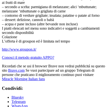
ai frutti di mare
– secondo a scelta: parmigiana di melanzane; alici ‘mbuttunate;
melanzane ‘mbuttunate o grigliata di carne
– contorno di verdure grigliate; insalata; patatine o patate al forno
– dessert: deliziose, cannoli o babà
– acqua e pane incluso (altre bevande non incluse)
I piatti elencati nel menu sono indicativi e soggetti a cambiamenti
secondo disponibilità
Colazione
L’offerta è di groupon ed è limitata nel tempo
http://www.groupon.it/
Conosci il metodo gratuito APPO?
Ricordati che se usi il browser Brave non vedrai pubblicitá su questo
sito
Brave.com
Se vuoi partecipare ad un gruppo Telegram di
persone che praticano il miglioramento continuo puoi visitare
Miracle Morning Italian fans
Condividi:
Bluesky
Telegram
WhatsApp