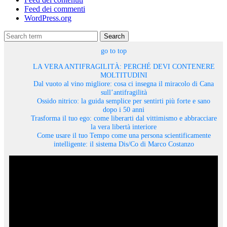
Feed dei commenti
WordPress.org
Search
go to top
LA VERA ANTIFRAGILITÀ: PERCHÉ DEVI CONTENERE
MOLTITUDINI
Dal vuoto al vino migliore: cosa ci insegna il miracolo di Cana
sull’antifragilità
Ossido nitrico: la guida semplice per sentirti più forte e sano
dopo i 50 anni
Trasforma il tuo ego: come liberarti dal vittimismo e abbracciare
la vera libertà interiore
Come usare il tuo Tempo come una persona scientificamente
intelligente: il sistema Dis/Co di Marco Costanzo