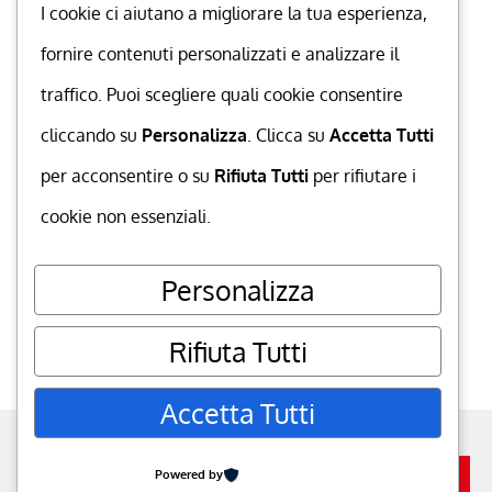
I cookie ci aiutano a migliorare la tua esperienza,
fornire contenuti personalizzati e analizzare il
traffico. Puoi scegliere quali cookie consentire
cliccando su
Personalizza
. Clicca su
Accetta Tutti
per acconsentire o su
Rifiuta Tutti
per rifiutare i
cookie non essenziali.
Personalizza
Rifiuta Tutti
Accetta Tutti
powered by
MuccaGialla.com
. P.IVA
06350120652
go to top
Powered by
Iscriviti