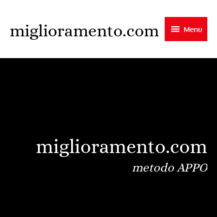
Skip
to
miglioramento.com
Menu
main
content
miglioramento.com
metodo APPO