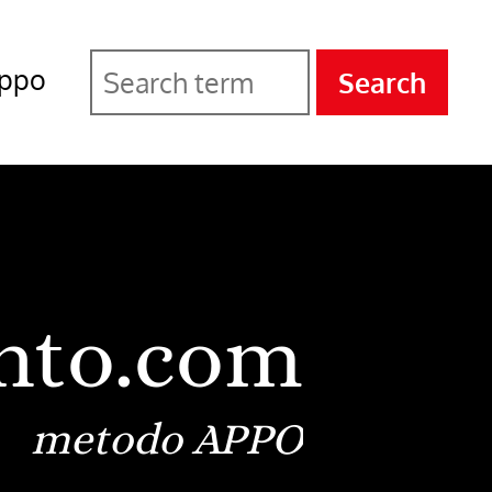
ppo
Search
nto.com
metodo APPO