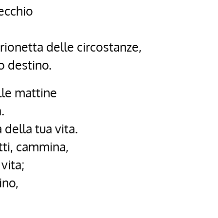
ecchio
arionetta delle circostanze,
o destino.
elle mattine
.
 della tua vita.
tti, cammina,
 vita;
ino,