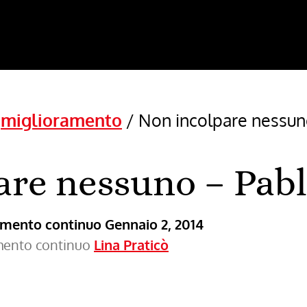
/
miglioramento
/
Non incolpare nessun
are nessuno – Pab
ramento continuo
Gennaio 2, 2014
amento continuo
Lina Praticò