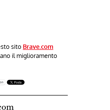
esto sito
Brave.com
cano il miglioramento
on
.com