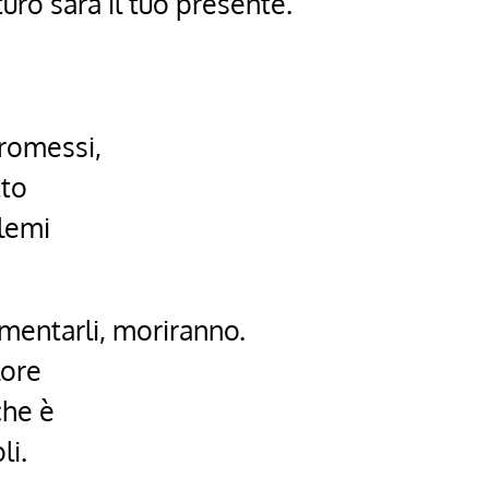
uro sarà il tuo presente.
romessi,
tto
lemi
imentarli, moriranno.
lore
che è
li.