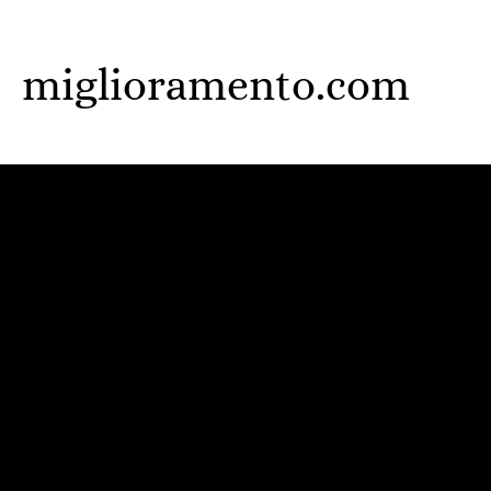
Skip
to
miglioramento.com
main
content