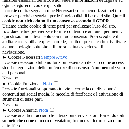
funzioni essenziali del sito. Puoi vedere informazioni dettagliate su
ogni categoria di cookie qui sotto.
I cookie contrassegnati come
Necessari
sono memorizzati nel tuo
browser perché essenziali per le funzionalità di base del sito.
Questi
cookie non richiedono il tuo consenso secondo il GDPR.
Usiamo anche cookie di terze parti per analizzare l'uso del sito,
ricordare le tue preferenze e fornire contenuti e annunci pertinenti.
Questi saranno attivati solo con il tuo consenso. Puoi scegliere di
abilitare o disabilitare questi cookie, ma tieni presente che disattivare
alcune tipologie potrebbe influire sulla tua esperienza di
navigazione.
►
Cookie Necessari
Sempre Attivo
I cookie necessari abilitano funzioni essenziali del sito come accessi
sicuri e regolazioni delle preferenze di consenso. Non memorizzano
dati personali.
Nessuno
►
Cookie Funzionali
Nota
I cookie funzionali supportano funzioni come la condivisione di
contenuti sui social media, la raccolta di feedback e l’attivazione di
strumenti di terze parti.
Nessuno
►
Cookie Analitici
Nota
I cookie analitici tracciano le interazioni dei visitatori, fornendo dati
su metriche come numero di visitatori, frequenza di rimbalzo e fonti
di traffico.