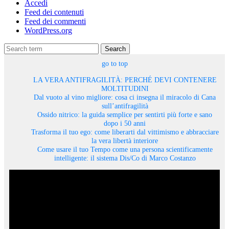
Accedi
Feed dei contenuti
Feed dei commenti
WordPress.org
Search
go to top
LA VERA ANTIFRAGILITÀ: PERCHÉ DEVI CONTENERE
MOLTITUDINI
Dal vuoto al vino migliore: cosa ci insegna il miracolo di Cana
sull’antifragilità
Ossido nitrico: la guida semplice per sentirti più forte e sano
dopo i 50 anni
Trasforma il tuo ego: come liberarti dal vittimismo e abbracciare
la vera libertà interiore
Come usare il tuo Tempo come una persona scientificamente
intelligente: il sistema Dis/Co di Marco Costanzo