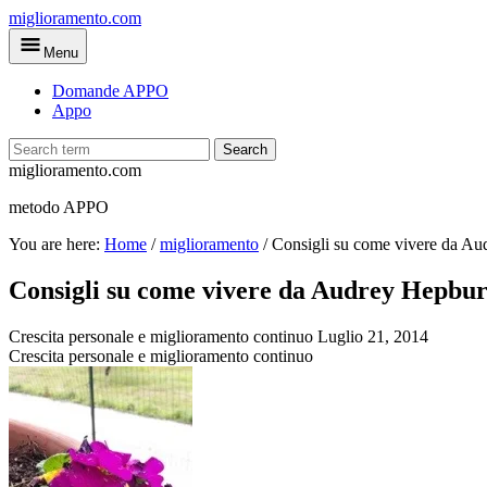
Skip
miglioramento.com
to
Menu
main
content
Domande APPO
Appo
Search
miglioramento.com
metodo APPO
You are here:
Home
/
miglioramento
/
Consigli su come vivere da A
Consigli su come vivere da Audrey Hepbu
Crescita personale e miglioramento continuo
Luglio 21, 2014
Crescita personale e miglioramento continuo