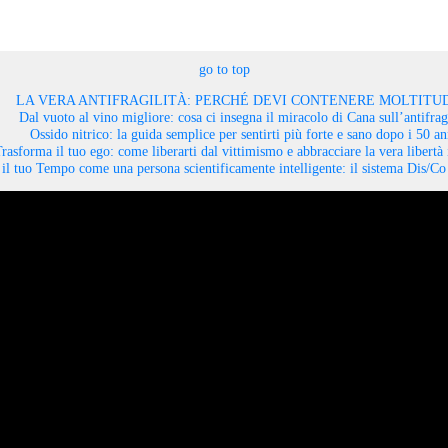
go to top
LA VERA ANTIFRAGILITÀ: PERCHÉ DEVI CONTENERE MOLTITUD
Dal vuoto al vino migliore: cosa ci insegna il miracolo di Cana sull’antifragi
Ossido nitrico: la guida semplice per sentirti più forte e sano dopo i 50 an
rasforma il tuo ego: come liberarti dal vittimismo e abbracciare la vera libertà 
il tuo Tempo come una persona scientificamente intelligente: il sistema Dis/C