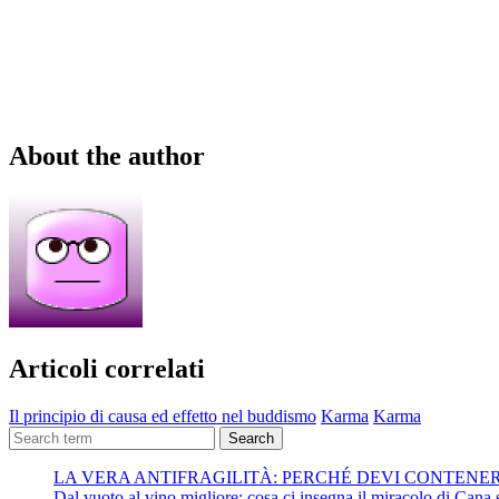
About the author
Articoli correlati
Il principio di causa ed effetto nel buddismo
Karma
Karma
Search
LA VERA ANTIFRAGILITÀ: PERCHÉ DEVI CONTENE
Dal vuoto al vino migliore: cosa ci insegna il miracolo di Cana su