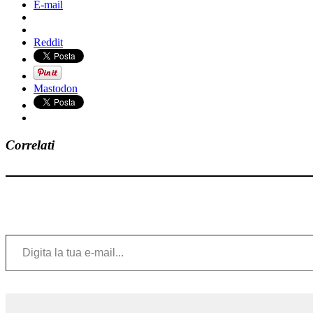
E-mail
Reddit
Mastodon
Correlati
Digita la tua e-mail...