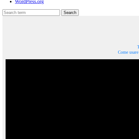
WordPress.org
Search
T
Come usare 