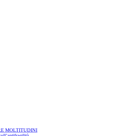
RE MOLTITUDINI
ll’antifragilità