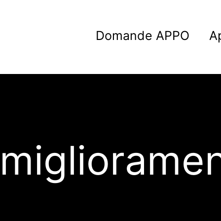
Domande APPO
A
migliorame