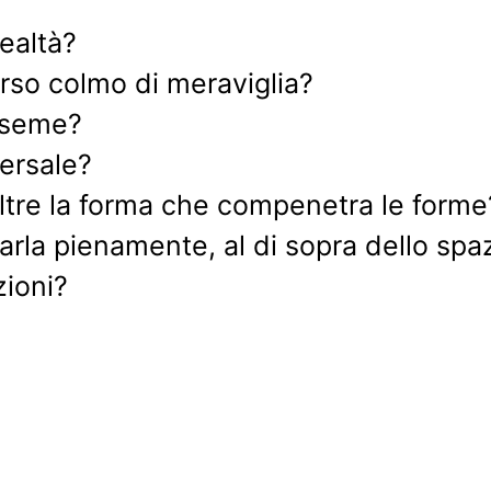
realtà?
rso colmo di meraviglia?
l seme?
versale?
oltre la forma che compenetra le forme
la pienamente, al di sopra dello spaz
zioni?