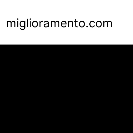
Skip
to
miglioramento.com
main
content