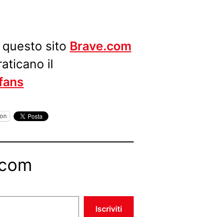
u questo sito
Brave.com
aticano il
 fans
on
.com
Iscriviti