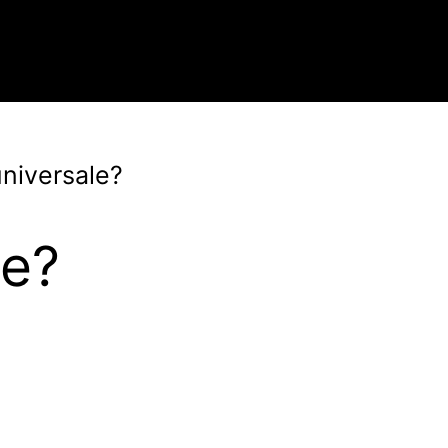
universale?
le?