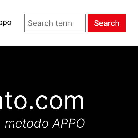
ppo
Search
nto.com
metodo APPO