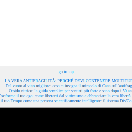
go to top
LA VERA ANTIFRAGILITÀ: PERCHÉ DEVI CONTENERE MOLTITUD
Dal vuoto al vino migliore: cosa ci insegna il miracolo di Cana sull’antifragi
Ossido nitrico: la guida semplice per sentirti più forte e sano dopo i 50 an
rasforma il tuo ego: come liberarti dal vittimismo e abbracciare la vera libertà 
il tuo Tempo come una persona scientificamente intelligente: il sistema Dis/C