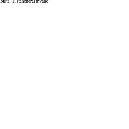
bilità. Ti stancherai invano.”