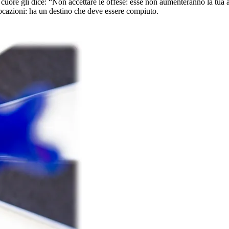
 cuore gli dice: “Non accettare le offese: esse non aumenteranno la tua a
ocazioni: ha un destino che deve essere compiuto.