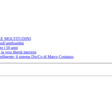
RE MOLTITUDINI
ll’antifragilità
po i 50 anni
la vera libertà interiore
elligente: il sistema Dis/Co di Marco Costanzo