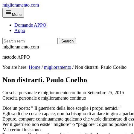
Skip
miglioramento.com
to
Menu
main
content
Domande APPO
Appo
Search
miglioramento.com
metodo APPO
You are here:
Home
/
miglioramento
/
Non distrarti. Paulo Coelho
Non distrarti. Paulo Coelho
Crescita personale e miglioramento continuo
Settembre 25, 2015
Crescita personale e miglioramento continuo
Dice un poeta: ” Il guerriero della luce sceglie i propri nemici.”
Egli sa di che cosa è capace, non ha bisogno di andare in giro a parlare
Eppure, compare continuamente qualcuno che vuole dimostrare di esser
Per il guerriero non esiste “migliore” o “peggiore”: ognuno possiede i
Ma certuni insistono.