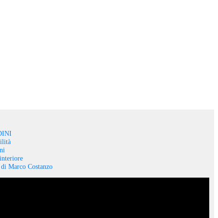
INI
lità
ni
interiore
o di Marco Costanzo