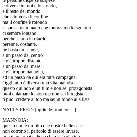
le persone disperse sospese
e diverse tra noi e lo sfondo,
e il resto del mondo
che attraversa il confine
ma il confine è rotondo
si sposta man mano che muoviamo lo sguardo
ci sembra lontano
perché siamo in ritardo,
perenne, costante,
ne basta un istante,
a un passo dal centro
è già troppo distante,
a un passo dal mare
è già troppo battaglia,
ad un passo da qui era tutta campagna.
Oggi tutto è diverso una vita mai vista
questo qui non è un film e non sei protagonista,
puoi chiamare lo stop ma non sei il regista
ti puoi credere al top ma sei in fondo alla lista
NATTY FRED: [aprite le frontiere…]
MANNOIA:
questo non è un film e le nostre belle case
non corrono il pericolo di essere invase,
non è un armata aliena sbarcata sulla terra,