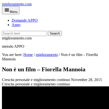
Skip
miglioramento.com
to
Menu
main
content
Domande APPO
Appo
Search
miglioramento.com
metodo APPO
You are here:
Home
/
miglioramento
/
Non è un film – Fiorella
Mannoia
Non è un film – Fiorella Mannoia
Crescita personale e miglioramento continuo
Novembre 28, 2015
Crescita personale e miglioramento continuo