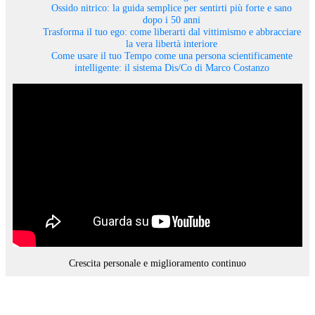
Ossido nitrico: la guida semplice per sentirti più forte e sano
dopo i 50 anni
Trasforma il tuo ego: come liberarti dal vittimismo e abbracciare
la vera libertà interiore
Come usare il tuo Tempo come una persona scientificamente
intelligente: il sistema Dis/Co di Marco Costanzo
Crescita personale e miglioramento continuo