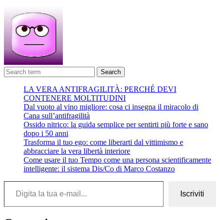
Search
LA VERA ANTIFRAGILITÀ: PERCHÉ DEVI
CONTENERE MOLTITUDINI
Dal vuoto al vino migliore: cosa ci insegna il miracolo di
Cana sull’antifragilità
Ossido nitrico: la guida semplice per sentirti più forte e sano
dopo i 50 anni
Trasforma il tuo ego: come liberarti dal vittimismo e
abbracciare la vera libertà interiore
Come usare il tuo Tempo come una persona scientificamente
intelligente: il sistema Dis/Co di Marco Costanzo
Digita la tua e-mail...
Iscriviti