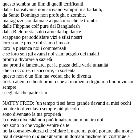
questo sembra un film di quelli terrificanti
dalla Transilvania non arrivano vampiri ma badanti,
da Santo Domingo non profughi o zombie,
ma ragazze condannate a qualcuno che le trombi
dalle Filippine colf pure dal Bangladesh
dalla Bielorussia solo carne da lap dance
scappano per soddisfare vizi e sfizi nostri
loro son le prede noi siamo i mostri
loro la pietanza noi i commensali
e se loro son gli avanzi noi siam peggio dei maiali
pronti a divorare a sazietà
ma pronti a lamentarci per la puzza della varia umanità
che ci occorre, ci soccorre, ci sostenta
questo non è un film ma vedrai che lo diventa
tu stai attento e tienti pronto che al momento di girare i buoni vincon
sempre,
scegli da che parte stare.
NATTY FRED: [un tempo ti sei fatto grande davanti ai miei occhi
mentre io diventavo sempre più piccolo
sono diventato la tua proprietà
la nostra diversità non può innalzare un mura tra noi
ora sono io che voglio venire da te
ho la consapevolezza che sfidare il mare mi potrà portare alla morte
ma il desiderio di guadagnarmi un domani migliore mi costringe a