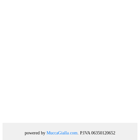
powered by
MuccaGialla.com
. P.IVA 06350120652