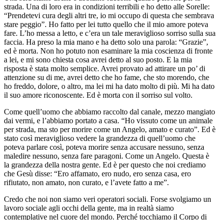
strada. Una di loro era in condizioni terribili e ho detto alle Sorelle:
“Prendetevi cura degli altri tre, io mi occupo di questa che sembrava
stare peggio”. Ho fatto per lei tutto quello che il mio amore poteva
fare. L’ho messa a letto, e c’era un tale meraviglioso sorriso sulla sua
faccia. Ha preso la mia mano e ha detto solo una parola: “Grazie”,
ed è morta. Non ho potuto non esaminare la mia coscienza di fronte
a lei, e mi sono chiesta cosa avrei detto al suo posto. E la mia
risposta è stata molto semplice. Avrei provato ad attirare un po’ di
attenzione su di me, avrei detto che ho fame, che sto morendo, che
ho freddo, dolore, o altro, ma lei mi ha dato molto di più. Mi ha dato
il suo amore riconoscente. Ed è morta con il sorriso sul volto.
Come quell’uomo che abbiamo raccolto dal canale, mezzo mangiato
dai vermi, e l’abbiamo portato a casa. “Ho vissuto come un animale
per strada, ma sto per morire come un Angelo, amato e curato”. Ed è
stato così meraviglioso vedere la grandezza di quell’uomo che
poteva parlare così, poteva morire senza accusare nessuno, senza
maledire nessuno, senza fare paragoni. Come un Angelo. Questa è
la grandezza della nostra gente. Ed è per questo che noi crediamo
che Gesù disse: “Ero affamato, ero nudo, ero senza casa, ero
rifiutato, non amato, non curato, e l’avete fatto a me”.
Credo che noi non siamo veri operatori sociali. Forse svolgiamo un
lavoro sociale agli occhi della gente, ma in realtà siamo
contemplative nel cuore del mondo. Perché tocchiamo il Corpo di