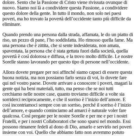
dolore. Sento che la Passione di Cristo viene rivissuta ovunque di
nuovo. Siamo noi là a condividere questa Passione, a condividere
questo dolore della gente. In tutto il mondo, non solo nei paesi
poveri, ma ho trovato la povertà dell’occidente tanto più difficile da
eliminare.
Quando prendo una persona dalla strada, affamata, le do un piatto di
riso, un pezzo di pane, l’ho soddisfatta. Ho rimosso quella fame. Ma
una persona che è zittita, che si sente indesiderata, non amata,
spaventata, la persona che è stata gettata fuori dalla società, quella
povertà è così dolorosa e diffusa, e la trovo molto difficile. Le nostre
Sorelle stanno lavorando per questo tipo di persone nell’occidente.
Allora dovete pregare per noi affinché siamo capaci di essere questa
buona notizia, ma non possiamo farlo senza di voi, lo dovete fare
qui nel vostro paese. Dovete arrivare a conoscere i poveri, magari la
gente qui ha beni materiali, tutto, ma penso che se noi tutti
cerchiamo nelle nostre case, quanto troviamo difficile a volte sia
sorriderci reciprocamente, e che il sorriso è l’inizio dell’amore. E
così incontriamoci sempre con un sorriso, perché il sorriso è l’inizio
dell’amore, e quando cominciamo ad amarci è naturale voler fare
qualcosa. Così pregate per le nostre Sorelle e per me e per i nostri
Fratelli, e per i nostri Collaboratori che sono sparsi nel mondo. Essi
possono rimanere fedeli al dono di Dio, amarlo e servirlo nei poveri
insieme con voi. Quello che abbiamo fatto non avremmo potuto