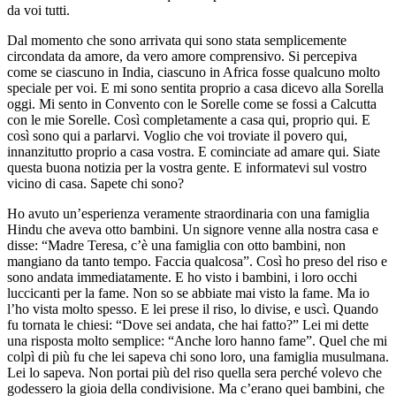
da voi tutti.
Dal momento che sono arrivata qui sono stata semplicemente
circondata da amore, da vero amore comprensivo. Si percepiva
come se ciascuno in India, ciascuno in Africa fosse qualcuno molto
speciale per voi. E mi sono sentita proprio a casa dicevo alla Sorella
oggi. Mi sento in Convento con le Sorelle come se fossi a Calcutta
con le mie Sorelle. Così completamente a casa qui, proprio qui. E
così sono qui a parlarvi. Voglio che voi troviate il povero qui,
innanzitutto proprio a casa vostra. E cominciate ad amare qui. Siate
questa buona notizia per la vostra gente. E informatevi sul vostro
vicino di casa. Sapete chi sono?
Ho avuto un’esperienza veramente straordinaria con una famiglia
Hindu che aveva otto bambini. Un signore venne alla nostra casa e
disse: “Madre Teresa, c’è una famiglia con otto bambini, non
mangiano da tanto tempo. Faccia qualcosa”. Così ho preso del riso e
sono andata immediatamente. E ho visto i bambini, i loro occhi
luccicanti per la fame. Non so se abbiate mai visto la fame. Ma io
l’ho vista molto spesso. E lei prese il riso, lo divise, e uscì. Quando
fu tornata le chiesi: “Dove sei andata, che hai fatto?” Lei mi dette
una risposta molto semplice: “Anche loro hanno fame”. Quel che mi
colpì di più fu che lei sapeva chi sono loro, una famiglia musulmana.
Lei lo sapeva. Non portai più del riso quella sera perché volevo che
godessero la gioia della condivisione. Ma c’erano quei bambini, che