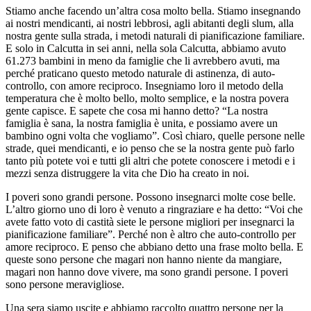
Stiamo anche facendo un’altra cosa molto bella. Stiamo insegnando
ai nostri mendicanti, ai nostri lebbrosi, agli abitanti degli slum, alla
nostra gente sulla strada, i metodi naturali di pianificazione familiare.
E solo in Calcutta in sei anni, nella sola Calcutta, abbiamo avuto
61.273 bambini in meno da famiglie che li avrebbero avuti, ma
perché praticano questo metodo naturale di astinenza, di auto-
controllo, con amore reciproco. Insegniamo loro il metodo della
temperatura che è molto bello, molto semplice, e la nostra povera
gente capisce. E sapete che cosa mi hanno detto? “La nostra
famiglia è sana, la nostra famiglia è unita, e possiamo avere un
bambino ogni volta che vogliamo”. Così chiaro, quelle persone nelle
strade, quei mendicanti, e io penso che se la nostra gente può farlo
tanto più potete voi e tutti gli altri che potete conoscere i metodi e i
mezzi senza distruggere la vita che Dio ha creato in noi.
I poveri sono grandi persone. Possono insegnarci molte cose belle.
L’altro giorno uno di loro è venuto a ringraziare e ha detto: “Voi che
avete fatto voto di castità siete le persone migliori per insegnarci la
pianificazione familiare”. Perché non è altro che auto-controllo per
amore reciproco. E penso che abbiano detto una frase molto bella. E
queste sono persone che magari non hanno niente da mangiare,
magari non hanno dove vivere, ma sono grandi persone. I poveri
sono persone meravigliose.
Una sera siamo uscite e abbiamo raccolto quattro persone per la