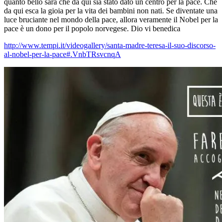
quanto bello sarà che da qui sia stato dato un centro per la pace. Che
da qui esca la gioia per la vita dei bambini non nati. Se diventate una
luce bruciante nel mondo della pace, allora veramente il Nobel per la
pace è un dono per il popolo norvegese. Dio vi benedica
http://www.tempi.it/videogallery/santa-madre-teresa-il-suo-discorso-
al-nobel-per-la-pace#.VnbTRsvcnqA