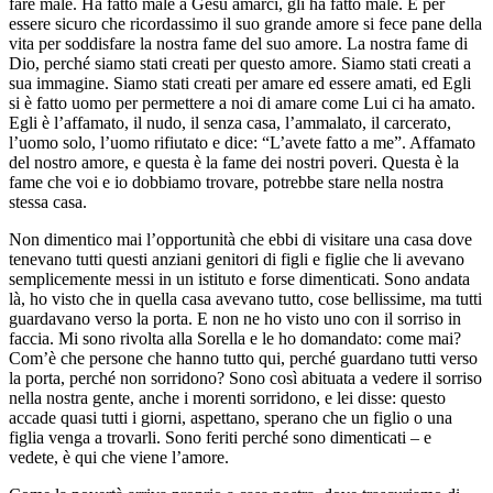
fare male. Ha fatto male a Gesù amarci, gli ha fatto male. E per
essere sicuro che ricordassimo il suo grande amore si fece pane della
vita per soddisfare la nostra fame del suo amore. La nostra fame di
Dio, perché siamo stati creati per questo amore. Siamo stati creati a
sua immagine. Siamo stati creati per amare ed essere amati, ed Egli
si è fatto uomo per permettere a noi di amare come Lui ci ha amato.
Egli è l’affamato, il nudo, il senza casa, l’ammalato, il carcerato,
l’uomo solo, l’uomo rifiutato e dice: “L’avete fatto a me”. Affamato
del nostro amore, e questa è la fame dei nostri poveri. Questa è la
fame che voi e io dobbiamo trovare, potrebbe stare nella nostra
stessa casa.
Non dimentico mai l’opportunità che ebbi di visitare una casa dove
tenevano tutti questi anziani genitori di figli e figlie che li avevano
semplicemente messi in un istituto e forse dimenticati. Sono andata
là, ho visto che in quella casa avevano tutto, cose bellissime, ma tutti
guardavano verso la porta. E non ne ho visto uno con il sorriso in
faccia. Mi sono rivolta alla Sorella e le ho domandato: come mai?
Com’è che persone che hanno tutto qui, perché guardano tutti verso
la porta, perché non sorridono? Sono così abituata a vedere il sorriso
nella nostra gente, anche i morenti sorridono, e lei disse: questo
accade quasi tutti i giorni, aspettano, sperano che un figlio o una
figlia venga a trovarli. Sono feriti perché sono dimenticati – e
vedete, è qui che viene l’amore.