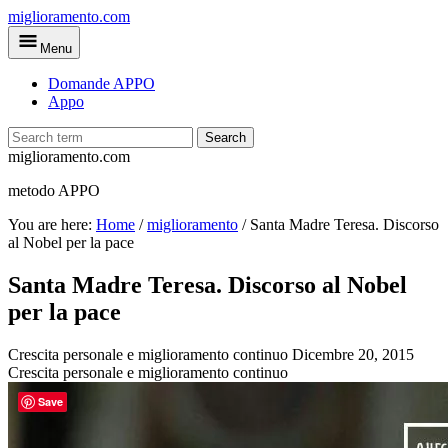
Skip
miglioramento.com
to
Menu
main
content
Domande APPO
Appo
Search
miglioramento.com
metodo APPO
You are here:
Home
/
miglioramento
/
Santa Madre Teresa. Discorso
al Nobel per la pace
Santa Madre Teresa. Discorso al Nobel
per la pace
Crescita personale e miglioramento continuo
Dicembre 20, 2015
Crescita personale e miglioramento continuo
Save