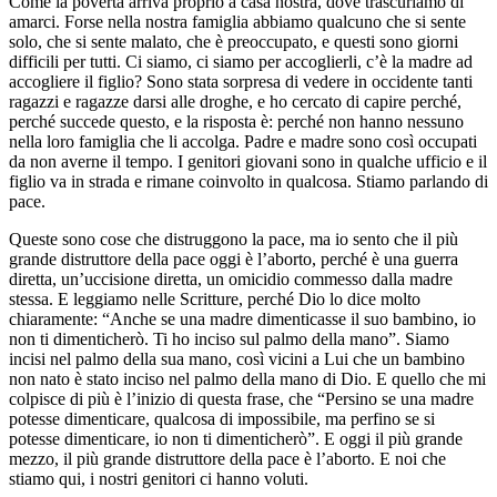
Come la povertà arriva proprio a casa nostra, dove trascuriamo di
amarci. Forse nella nostra famiglia abbiamo qualcuno che si sente
solo, che si sente malato, che è preoccupato, e questi sono giorni
difficili per tutti. Ci siamo, ci siamo per accoglierli, c’è la madre ad
accogliere il figlio? Sono stata sorpresa di vedere in occidente tanti
ragazzi e ragazze darsi alle droghe, e ho cercato di capire perché,
perché succede questo, e la risposta è: perché non hanno nessuno
nella loro famiglia che li accolga. Padre e madre sono così occupati
da non averne il tempo. I genitori giovani sono in qualche ufficio e il
figlio va in strada e rimane coinvolto in qualcosa. Stiamo parlando di
pace.
Queste sono cose che distruggono la pace, ma io sento che il più
grande distruttore della pace oggi è l’aborto, perché è una guerra
diretta, un’uccisione diretta, un omicidio commesso dalla madre
stessa. E leggiamo nelle Scritture, perché Dio lo dice molto
chiaramente: “Anche se una madre dimenticasse il suo bambino, io
non ti dimenticherò. Ti ho inciso sul palmo della mano”. Siamo
incisi nel palmo della sua mano, così vicini a Lui che un bambino
non nato è stato inciso nel palmo della mano di Dio. E quello che mi
colpisce di più è l’inizio di questa frase, che “Persino se una madre
potesse dimenticare, qualcosa di impossibile, ma perfino se si
potesse dimenticare, io non ti dimenticherò”. E oggi il più grande
mezzo, il più grande distruttore della pace è l’aborto. E noi che
stiamo qui, i nostri genitori ci hanno voluti.