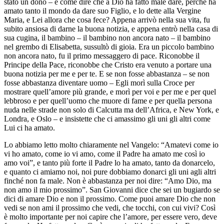
stato un dono – è come dire che a Dio ha fatto male dare, perché ha
amato tanto il mondo da dare suo Figlio, e lo dette alla Vergine
Maria, e Lei allora che cosa fece? Appena arrivò nella sua vita, fu
subito ansiosa di darne la buona notizia, e appena entrò nella casa di
sua cugina, il bambino – il bambino non ancora nato – il bambino
nel grembo di Elisabetta, sussultò di gioia. Era un piccolo bambino
non ancora nato, fu il primo messaggero di pace. Riconobbe il
Principe della Pace, riconobbe che Cristo era venuto a portare una
buona notizia per me e per te. E se non fosse abbastanza – se non
fosse abbastanza diventare uomo – Egli morì sulla Croce per
mostrare quell’amore più grande, e morì per voi e per me e per quel
lebbroso e per quell’uomo che muore di fame e per quella persona
nuda nelle strade non solo di Calcutta ma dell’Africa, e New York, e
Londra, e Oslo – e insistette che ci amassimo gli uni gli altri come
Lui ci ha amato.
Lo abbiamo letto molto chiaramente nel Vangelo: “Amatevi come io
vi ho amato, come io vi amo, come il Padre ha amato me così io
amo voi”, e tanto più forte il Padre lo ha amato, tanto da donarcelo,
e quanto ci amiamo noi, noi pure dobbiamo donarci gli uni agli altri
finché non fa male. Non è abbastanza per noi dire: “Amo Dio, ma
non amo il mio prossimo”. San Giovanni dice che sei un bugiardo se
dici di amare Dio e non il prossimo. Come puoi amare Dio che non
vedi se non ami il prossimo che vedi, che tocchi, con cui vivi? Così
è molto importante per noi capire che l’amore, per essere vero, deve