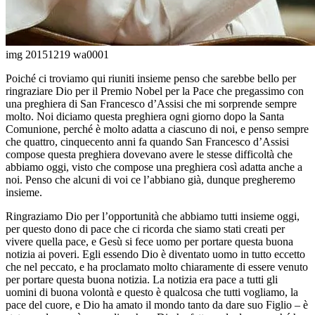
img 20151219 wa0001
Poiché ci troviamo qui riuniti insieme penso che sarebbe bello per
ringraziare Dio per il Premio Nobel per la Pace che pregassimo con
una preghiera di San Francesco d’Assisi che mi sorprende sempre
molto. Noi diciamo questa preghiera ogni giorno dopo la Santa
Comunione, perché è molto adatta a ciascuno di noi, e penso sempre
che quattro, cinquecento anni fa quando San Francesco d’Assisi
compose questa preghiera dovevano avere le stesse difficoltà che
abbiamo oggi, visto che compose una preghiera così adatta anche a
noi. Penso che alcuni di voi ce l’abbiano già, dunque pregheremo
insieme.
Ringraziamo Dio per l’opportunità che abbiamo tutti insieme oggi,
per questo dono di pace che ci ricorda che siamo stati creati per
vivere quella pace, e Gesù si fece uomo per portare questa buona
notizia ai poveri. Egli essendo Dio è diventato uomo in tutto eccetto
che nel peccato, e ha proclamato molto chiaramente di essere venuto
per portare questa buona notizia. La notizia era pace a tutti gli
uomini di buona volontà e questo è qualcosa che tutti vogliamo, la
pace del cuore, e Dio ha amato il mondo tanto da dare suo Figlio – è