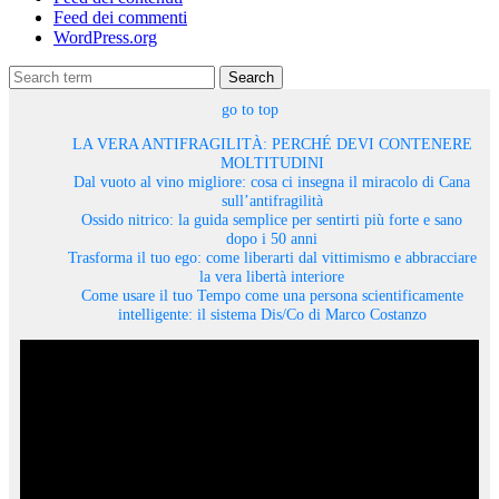
Feed dei commenti
WordPress.org
Search
go to top
LA VERA ANTIFRAGILITÀ: PERCHÉ DEVI CONTENERE
MOLTITUDINI
Dal vuoto al vino migliore: cosa ci insegna il miracolo di Cana
sull’antifragilità
Ossido nitrico: la guida semplice per sentirti più forte e sano
dopo i 50 anni
Trasforma il tuo ego: come liberarti dal vittimismo e abbracciare
la vera libertà interiore
Come usare il tuo Tempo come una persona scientificamente
intelligente: il sistema Dis/Co di Marco Costanzo