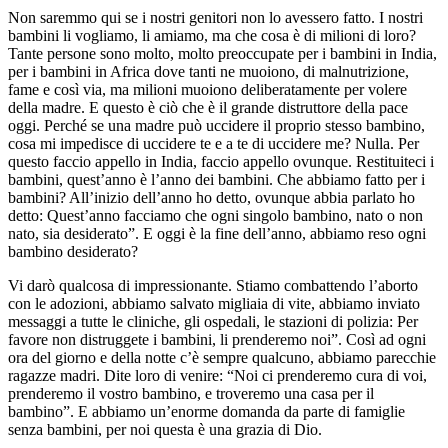
Non saremmo qui se i nostri genitori non lo avessero fatto. I nostri
bambini li vogliamo, li amiamo, ma che cosa è di milioni di loro?
Tante persone sono molto, molto preoccupate per i bambini in India,
per i bambini in Africa dove tanti ne muoiono, di malnutrizione,
fame e così via, ma milioni muoiono deliberatamente per volere
della madre. E questo è ciò che è il grande distruttore della pace
oggi. Perché se una madre può uccidere il proprio stesso bambino,
cosa mi impedisce di uccidere te e a te di uccidere me? Nulla. Per
questo faccio appello in India, faccio appello ovunque. Restituiteci i
bambini, quest’anno è l’anno dei bambini. Che abbiamo fatto per i
bambini? All’inizio dell’anno ho detto, ovunque abbia parlato ho
detto: Quest’anno facciamo che ogni singolo bambino, nato o non
nato, sia desiderato”. E oggi è la fine dell’anno, abbiamo reso ogni
bambino desiderato?
Vi darò qualcosa di impressionante. Stiamo combattendo l’aborto
con le adozioni, abbiamo salvato migliaia di vite, abbiamo inviato
messaggi a tutte le cliniche, gli ospedali, le stazioni di polizia: Per
favore non distruggete i bambini, li prenderemo noi”. Così ad ogni
ora del giorno e della notte c’è sempre qualcuno, abbiamo parecchie
ragazze madri. Dite loro di venire: “Noi ci prenderemo cura di voi,
prenderemo il vostro bambino, e troveremo una casa per il
bambino”. E abbiamo un’enorme domanda da parte di famiglie
senza bambini, per noi questa è una grazia di Dio.