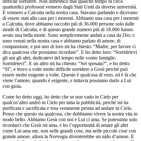
difficile sorridere. Non dimentico mai qualche tempo fa circa
quattordici professori vennero dagli Stati Uniti da diverse università.
E vennero a Calcutta nella nostra casa. Stavano parlando e dicevano
di essere stati alla casa per i morenti. Abbiamo una casa per i morenti
a Calcutta, dove abbiamo raccolto più di 36.000 persone solo dalle
strade di Calcutta, e di questo grande numero più di 18.000 hanno
avuto una bella morte. Sono semplicemente andati a casa da Dio; e
sono venuti nella nostra casa e abbiamo parlato di amore, di
compassione, e poi uno di loro mi ha chiesto: “Madre, per favore ci
dica qualcosa che possiamo ricordare”. E ho detto loro: “Sorridetevi
gli uni gli altri, dedicatevi del tempo nelle vostre famiglie.
Sorridetevi”. E un altro mi ha chiesto: “Sei sposata?”, e ho detto:
“Sì”, e trovo a volte molto difficile sorridere a Gesù perché può
essere molto esigente a volte. Questo è qualcosa di vero, ed è là che
viene l’amore, quando è esigente, e tuttavia possiamo darlo a Lui
con gioia.
Come ho detto oggi, ho detto che se non vado in Cielo per
qualcos’altro andrò in Cielo per tutta la pubblicità, perché mi ha
purificata e sacrificata e resa veramente pronta ad andare in Cielo.
Penso che questo sia qualcosa, che dobbiamo vivere la nostra vita in
modo bello. Abbiamo Gesù con noi e Lui ci ama. Se potessimo solo
ricordarci che Gesù mi ama, e ho l’opportunità di amare gli altri
come Lui ama me, non nelle grandi cose, ma nelle piccole cose con
grande amore, allora la Norvegia diventerebbe un nido d’amore. E