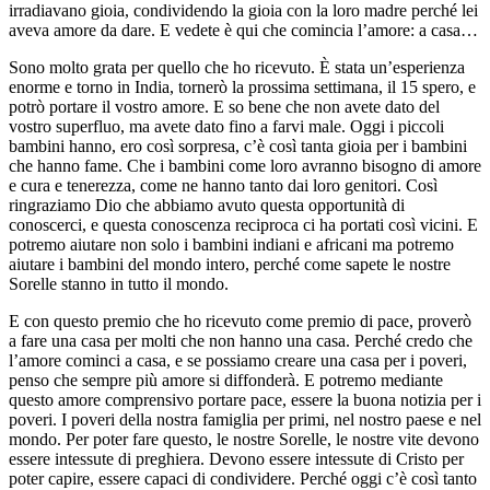
irradiavano gioia, condividendo la gioia con la loro madre perché lei
aveva amore da dare. E vedete è qui che comincia l’amore: a casa…
Sono molto grata per quello che ho ricevuto. È stata un’esperienza
enorme e torno in India, tornerò la prossima settimana, il 15 spero, e
potrò portare il vostro amore. E so bene che non avete dato del
vostro superfluo, ma avete dato fino a farvi male. Oggi i piccoli
bambini hanno, ero così sorpresa, c’è così tanta gioia per i bambini
che hanno fame. Che i bambini come loro avranno bisogno di amore
e cura e tenerezza, come ne hanno tanto dai loro genitori. Così
ringraziamo Dio che abbiamo avuto questa opportunità di
conoscerci, e questa conoscenza reciproca ci ha portati così vicini. E
potremo aiutare non solo i bambini indiani e africani ma potremo
aiutare i bambini del mondo intero, perché come sapete le nostre
Sorelle stanno in tutto il mondo.
E con questo premio che ho ricevuto come premio di pace, proverò
a fare una casa per molti che non hanno una casa. Perché credo che
l’amore cominci a casa, e se possiamo creare una casa per i poveri,
penso che sempre più amore si diffonderà. E potremo mediante
questo amore comprensivo portare pace, essere la buona notizia per i
poveri. I poveri della nostra famiglia per primi, nel nostro paese e nel
mondo. Per poter fare questo, le nostre Sorelle, le nostre vite devono
essere intessute di preghiera. Devono essere intessute di Cristo per
poter capire, essere capaci di condividere. Perché oggi c’è così tanto