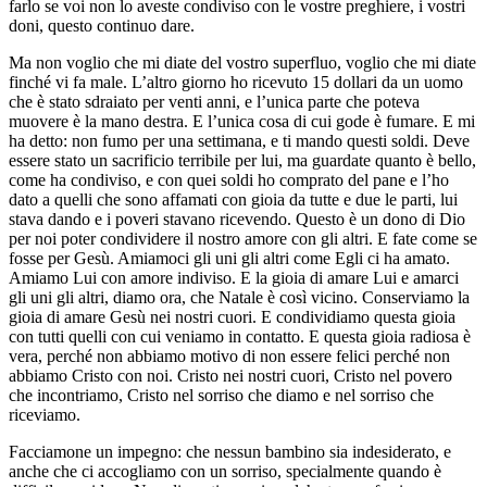
farlo se voi non lo aveste condiviso con le vostre preghiere, i vostri
doni, questo continuo dare.
Ma non voglio che mi diate del vostro superfluo, voglio che mi diate
finché vi fa male. L’altro giorno ho ricevuto 15 dollari da un uomo
che è stato sdraiato per venti anni, e l’unica parte che poteva
muovere è la mano destra. E l’unica cosa di cui gode è fumare. E mi
ha detto: non fumo per una settimana, e ti mando questi soldi. Deve
essere stato un sacrificio terribile per lui, ma guardate quanto è bello,
come ha condiviso, e con quei soldi ho comprato del pane e l’ho
dato a quelli che sono affamati con gioia da tutte e due le parti, lui
stava dando e i poveri stavano ricevendo. Questo è un dono di Dio
per noi poter condividere il nostro amore con gli altri. E fate come se
fosse per Gesù. Amiamoci gli uni gli altri come Egli ci ha amato.
Amiamo Lui con amore indiviso. E la gioia di amare Lui e amarci
gli uni gli altri, diamo ora, che Natale è così vicino. Conserviamo la
gioia di amare Gesù nei nostri cuori. E condividiamo questa gioia
con tutti quelli con cui veniamo in contatto. E questa gioia radiosa è
vera, perché non abbiamo motivo di non essere felici perché non
abbiamo Cristo con noi. Cristo nei nostri cuori, Cristo nel povero
che incontriamo, Cristo nel sorriso che diamo e nel sorriso che
riceviamo.
Facciamone un impegno: che nessun bambino sia indesiderato, e
anche che ci accogliamo con un sorriso, specialmente quando è