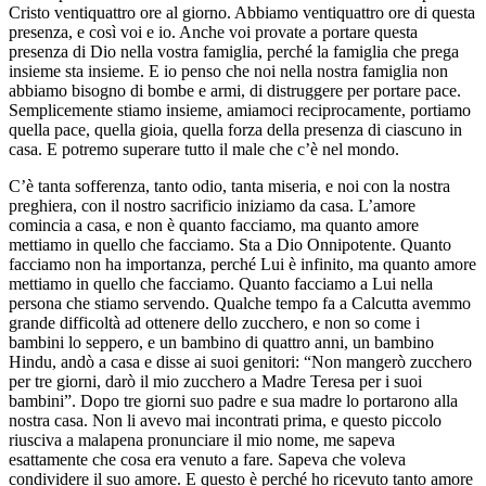
Cristo ventiquattro ore al giorno. Abbiamo ventiquattro ore di questa
presenza, e così voi e io. Anche voi provate a portare questa
presenza di Dio nella vostra famiglia, perché la famiglia che prega
insieme sta insieme. E io penso che noi nella nostra famiglia non
abbiamo bisogno di bombe e armi, di distruggere per portare pace.
Semplicemente stiamo insieme, amiamoci reciprocamente, portiamo
quella pace, quella gioia, quella forza della presenza di ciascuno in
casa. E potremo superare tutto il male che c’è nel mondo.
C’è tanta sofferenza, tanto odio, tanta miseria, e noi con la nostra
preghiera, con il nostro sacrificio iniziamo da casa. L’amore
comincia a casa, e non è quanto facciamo, ma quanto amore
mettiamo in quello che facciamo. Sta a Dio Onnipotente. Quanto
facciamo non ha importanza, perché Lui è infinito, ma quanto amore
mettiamo in quello che facciamo. Quanto facciamo a Lui nella
persona che stiamo servendo. Qualche tempo fa a Calcutta avemmo
grande difficoltà ad ottenere dello zucchero, e non so come i
bambini lo seppero, e un bambino di quattro anni, un bambino
Hindu, andò a casa e disse ai suoi genitori: “Non mangerò zucchero
per tre giorni, darò il mio zucchero a Madre Teresa per i suoi
bambini”. Dopo tre giorni suo padre e sua madre lo portarono alla
nostra casa. Non li avevo mai incontrati prima, e questo piccolo
riusciva a malapena pronunciare il mio nome, me sapeva
esattamente che cosa era venuto a fare. Sapeva che voleva
condividere il suo amore. E questo è perché ho ricevuto tanto amore