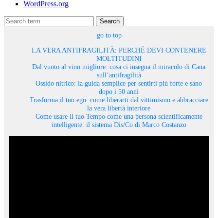
WordPress.org
Search
go to top
LA VERA ANTIFRAGILITÀ: PERCHÉ DEVI CONTENERE
MOLTITUDINI
Dal vuoto al vino migliore: cosa ci insegna il miracolo di Cana
sull’antifragilità
Ossido nitrico: la guida semplice per sentirti più forte e sano
dopo i 50 anni
Trasforma il tuo ego: come liberarti dal vittimismo e abbracciare
la vera libertà interiore
Come usare il tuo Tempo come una persona scientificamente
intelligente: il sistema Dis/Co di Marco Costanzo