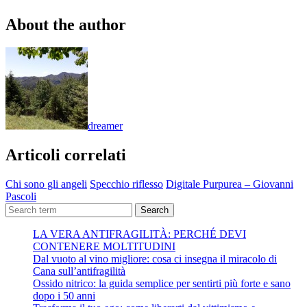
About the author
dreamer
Articoli correlati
Chi sono gli angeli
Specchio riflesso
Digitale Purpurea – Giovanni
Pascoli
Search
LA VERA ANTIFRAGILITÀ: PERCHÉ DEVI
CONTENERE MOLTITUDINI
Dal vuoto al vino migliore: cosa ci insegna il miracolo di
Cana sull’antifragilità
Ossido nitrico: la guida semplice per sentirti più forte e sano
dopo i 50 anni