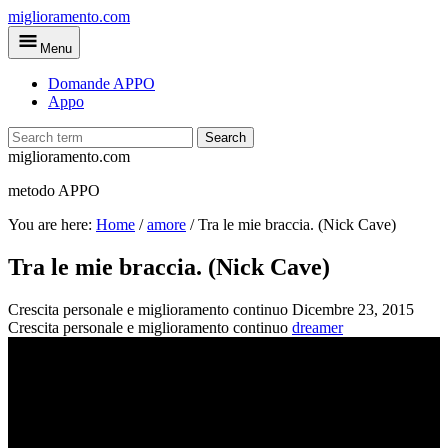
Skip
miglioramento.com
to
Menu
main
content
Domande APPO
Appo
Search
miglioramento.com
metodo APPO
You are here:
Home
/
amore
/
Tra le mie braccia. (Nick Cave)
Tra le mie braccia. (Nick Cave)
Crescita personale e miglioramento continuo
Dicembre 23, 2015
Crescita personale e miglioramento continuo
dreamer