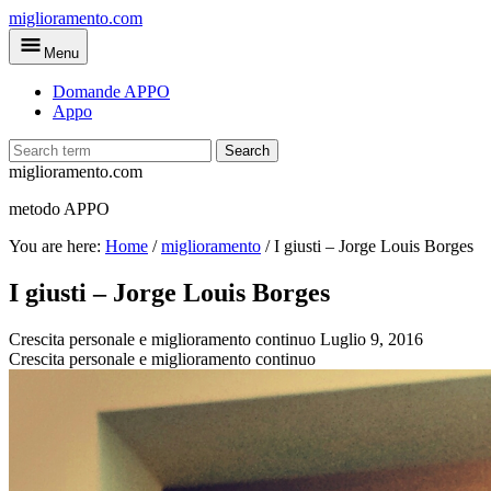
Skip
miglioramento.com
to
Menu
main
content
Domande APPO
Appo
Search
miglioramento.com
metodo APPO
You are here:
Home
/
miglioramento
/
I giusti – Jorge Louis Borges
I giusti – Jorge Louis Borges
Crescita personale e miglioramento continuo
Luglio 9, 2016
Crescita personale e miglioramento continuo