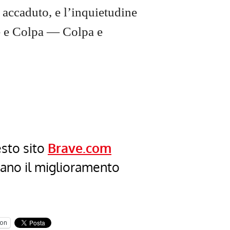
è accaduto, e l’inquietudine
ne e Colpa — Colpa e
esto sito
Brave.com
cano il miglioramento
on