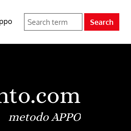
ppo
Search
nto.com
metodo APPO