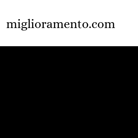
Skip
to
miglioramento.com
main
content