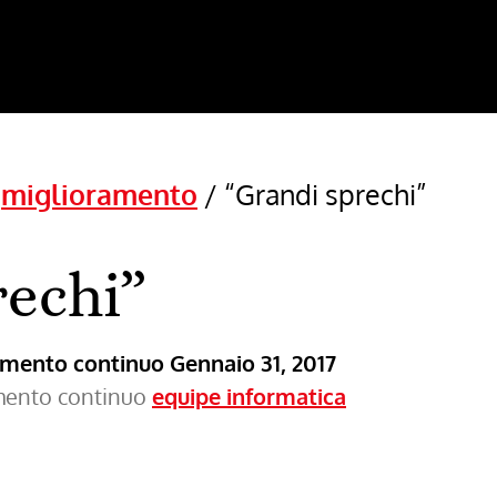
/
miglioramento
/
“Grandi sprechi”
rechi”
ramento continuo
Gennaio 31, 2017
amento continuo
equipe informatica