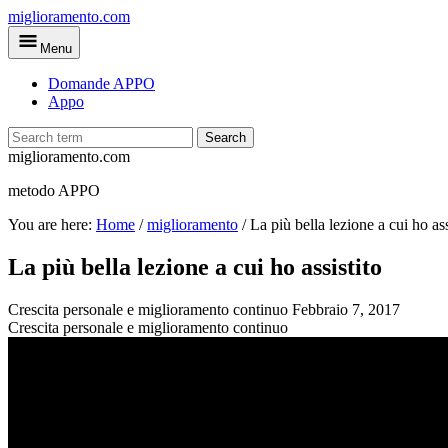
Skip
miglioramento.com
to
Menu
main
content
Domande APPO
Appo
Search
miglioramento.com
metodo APPO
You are here:
Home
/
miglioramento
/
La più bella lezione a cui ho ass
La più bella lezione a cui ho assistito
Crescita personale e miglioramento continuo
Febbraio 7, 2017
Crescita personale e miglioramento continuo