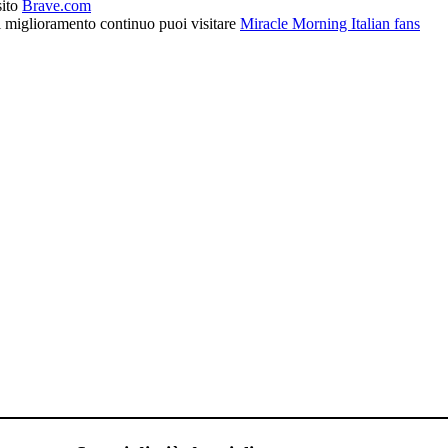
sito
Brave.com
l miglioramento continuo puoi visitare
Miracle Morning Italian fans