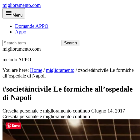
Skip
miglioramento.com
to
Menu
main
content
Domande APPO
Appo
Search
miglioramento.com
metodo APPO
You are here:
Home
/
miglioramento
/
#societàincivile Le formiche
all’ospedale di Napoli
#societàincivile Le formiche all’ospedale
di Napoli
Crescita personale e miglioramento continuo
Giugno 14, 2017
Crescita personale e miglioramento continuo
Save