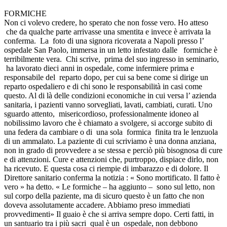
FORMICHE
Non ci volevo credere, ho sperato che non fosse vero. Ho atteso
che da qualche parte arrivasse una smentita e invece è arrivata la
conferma. La foto di una signora ricoverata a Napoli presso l’
ospedale San Paolo, immersa in un letto infestato dalle formiche è
terribilmente vera. Chi scrive, prima del suo ingresso in seminario,
ha lavorato dieci anni in ospedale, come infermiere prima e
responsabile del reparto dopo, per cui sa bene come si dirige un
reparto ospedaliero e di chi sono le responsabilità in casi come
questo. Al di là delle condizioni economiche in cui versa l’ azienda
sanitaria, i pazienti vanno sorvegliati, lavati, cambiati, curati. Uno
sguardo attento, misericordioso, professionalmente idoneo al
nobilissimo lavoro che è chiamato a svolgere, si accorge subito di
una federa da cambiare o di una sola formica finita tra le lenzuola
di un ammalato. La paziente di cui scriviamo è una donna anziana,
non in grado di provvedere a se stessa e perciò più bisognosa di cure
e di attenzioni. Cure e attenzioni che, purtroppo, dispiace dirlo, non
ha ricevuto. E questa cosa ci riempie di imbarazzo e di dolore. Il
Direttore sanitario conferma la notizia : « Sono mortificato. Il fatto è
vero » ha detto. « Le formiche – ha aggiunto – sono sul letto, non
sul corpo della paziente, ma di sicuro questo è un fatto che non
doveva assolutamente accadere. Abbiamo preso immediati
provvedimenti» Il guaio è che si arriva sempre dopo. Certi fatti, in
un santuario tra i più sacri qual è un ospedale, non debbono