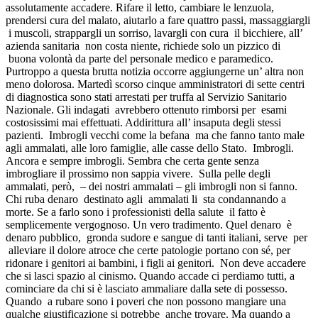
assolutamente accadere. Rifare il letto, cambiare le lenzuola,
prendersi cura del malato, aiutarlo a fare quattro passi, massaggiargli
i muscoli, strappargli un sorriso, lavargli con cura il bicchiere, all’
azienda sanitaria non costa niente, richiede solo un pizzico di
buona volontà da parte del personale medico e paramedico.
Purtroppo a questa brutta notizia occorre aggiungerne un’ altra non
meno dolorosa. Martedì scorso cinque amministratori di sette centri
di diagnostica sono stati arrestati per truffa al Servizio Sanitario
Nazionale. Gli indagati avrebbero ottenuto rimborsi per esami
costosissimi mai effettuati. Addirittura all’ insaputa degli stessi
pazienti. Imbrogli vecchi come la befana ma che fanno tanto male
agli ammalati, alle loro famiglie, alle casse dello Stato. Imbrogli.
Ancora e sempre imbrogli. Sembra che certa gente senza
imbrogliare il prossimo non sappia vivere. Sulla pelle degli
ammalati, però, – dei nostri ammalati – gli imbrogli non si fanno.
Chi ruba denaro destinato agli ammalati li sta condannando a
morte. Se a farlo sono i professionisti della salute il fatto è
semplicemente vergognoso. Un vero tradimento. Quel denaro è
denaro pubblico, gronda sudore e sangue di tanti italiani, serve per
alleviare il dolore atroce che certe patologie portano con sé, per
ridonare i genitori ai bambini, i figli ai genitori. Non deve accadere
che si lasci spazio al cinismo. Quando accade ci perdiamo tutti, a
cominciare da chi si è lasciato ammaliare dalla sete di possesso.
Quando a rubare sono i poveri che non possono mangiare una
qualche giustificazione si potrebbe anche trovare. Ma quando a