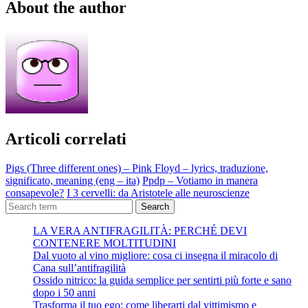
About the author
Articoli correlati
Pigs (Three different ones) – Pink Floyd – lyrics, traduzione,
significato, meaning (eng – ita)
Ppdp – Votiamo in manera
consapevole?
I 3 cervelli: da Aristotele alle neuroscienze
Search
LA VERA ANTIFRAGILITÀ: PERCHÉ DEVI
CONTENERE MOLTITUDINI
Dal vuoto al vino migliore: cosa ci insegna il miracolo di
Cana sull’antifragilità
Ossido nitrico: la guida semplice per sentirti più forte e sano
dopo i 50 anni
Trasforma il tuo ego: come liberarti dal vittimismo e