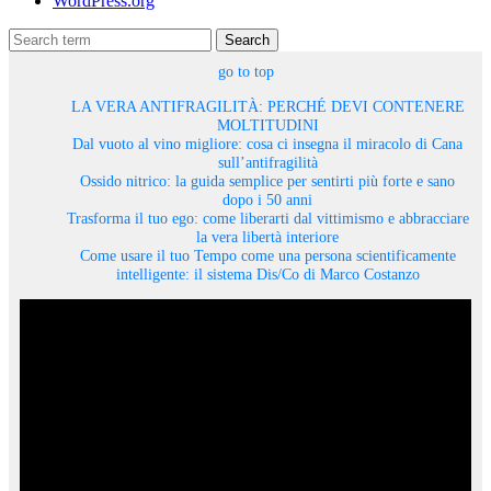
WordPress.org
Search
go to top
LA VERA ANTIFRAGILITÀ: PERCHÉ DEVI CONTENERE
MOLTITUDINI
Dal vuoto al vino migliore: cosa ci insegna il miracolo di Cana
sull’antifragilità
Ossido nitrico: la guida semplice per sentirti più forte e sano
dopo i 50 anni
Trasforma il tuo ego: come liberarti dal vittimismo e abbracciare
la vera libertà interiore
Come usare il tuo Tempo come una persona scientificamente
intelligente: il sistema Dis/Co di Marco Costanzo