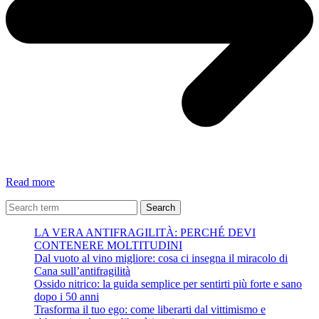
#società
Read more
“ECCO
PERCHÈ
Search
FALCONE
LA VERA ANTIFRAGILITÀ: PERCHÉ DEVI
E
CONTENERE MOLTITUDINI
BORSELLINO
Dal vuoto al vino migliore: cosa ci insegna il miracolo di
FURONO
Cana sull’antifragilità
UCCISI
Ossido nitrico: la guida semplice per sentirti più forte e sano
–
dopo i 50 anni
FERDINANDO
Trasforma il tuo ego: come liberarti dal vittimismo e
IMPOSIMATO”