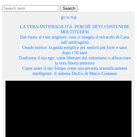
Search
go to top
LA VERA ANTIFRAGILITÀ: PERCHÉ DEVI CONTENERE
MOLTITUDINI
Dal vuoto al vino migliore: cosa ci insegna il miracolo di Cana
sull’antifragilità
Ossido nitrico: la guida semplice per sentirti più forte e sano
dopo i 50 anni
Trasforma il tuo ego: come liberarti dal vittimismo e abbracciare
la vera libertà interiore
Come usare il tuo Tempo come una persona scientificamente
intelligente: il sistema Dis/Co di Marco Costanzo