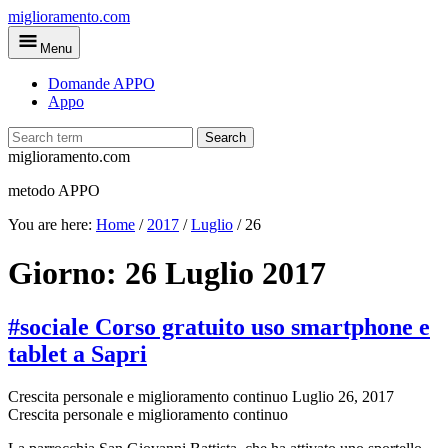
Skip
miglioramento.com
to
Menu
main
content
Domande APPO
Appo
Search
miglioramento.com
metodo APPO
You are here:
Home
/
2017
/
Luglio
/
26
Giorno:
26 Luglio 2017
#sociale Corso gratuito uso smartphone e
tablet a Sapri
Crescita personale e miglioramento continuo
Luglio 26, 2017
Crescita personale e miglioramento continuo