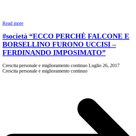
#sociale
Read more
Corso
gratuito
#società “ECCO PERCHÈ FALCONE E
uso
BORSELLINO FURONO UCCISI –
smartphone
e
FERDINANDO IMPOSIMATO”
tablet
a
Crescita personale e miglioramento continuo
Luglio 26, 2017
Sapri
Crescita personale e miglioramento continuo