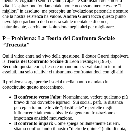
mentale. Vogliamo sentirci validi, capaci e soddisfatti della nostra
vita. L’aspirazione fondamentale non è necessariamente essere “i
migliori” in assoluto, ma percepire un’evoluzione personale e sentire
che la nostra esistenza ha valore. Andrea Guerri tocca questo punto
nevralgico parlando della nostra salute mentale e di come,
naturalmente, cerchiamo ispirazione negli altri per migliorare.
P – Problema: La Teoria del Confronto Sociale
“Truccata”
Qui il video entra nel vivo della questione. Il dottor Guerri rispolvera
la
Teoria del Confronto Sociale
di Leon Festinger (1954).
Secondo questa teoria, l’essere umano non sa valutarsi in termini
assoluti, ma solo relativi: ci misuriamo confrontandoci con gli altri.
Il problema sorge perché i social media hanno mandato in
cortocircuito questo meccanismo.
Il confronto verso l’alto:
Normalmente, vedere qualcuno più
bravo di noi dovrebbe ispirarci. Sui social, però, la distanza
percepita tra noi e le vite “plastificate” e perfette degli
influencer è talmente abissale da generare frustrazione e
impotenza anziché motivazione.
Il confronto impari:
Come spiega brillantemente Guerri,
stiamo confrontando il nostro “dietro le quinte” (fatto di noia,