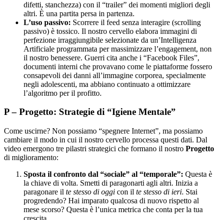
difetti, stanchezza) con il “trailer” dei momenti migliori degli
altri. È una partita persa in partenza.
L’uso passivo:
Scorrere il feed senza interagire (scrolling
passivo) è tossico. Il nostro cervello elabora immagini di
perfezione irraggiungibile selezionate da un’Intelligenza
Artificiale programmata per massimizzare l’engagement, non
il nostro benessere. Guerri cita anche i “Facebook Files”,
documenti interni che provavano come le piattaforme fossero
consapevoli dei danni all’immagine corporea, specialmente
negli adolescenti, ma abbiano continuato a ottimizzare
l’algoritmo per il profitto.
P – Progetto: Strategie di “Igiene Mentale”
Come uscirne? Non possiamo “spegnere Internet”, ma possiamo
cambiare il modo in cui il nostro cervello processa questi dati. Dal
video emergono tre pilastri strategici che formano il nostro
Progetto
di miglioramento:
Sposta il confronto dal “sociale” al “temporale”:
Questa è
la chiave di volta. Smetti di paragonarti agli altri. Inizia a
paragonare il
te stesso di oggi
con il
te stesso di ieri
. Stai
progredendo? Hai imparato qualcosa di nuovo rispetto al
mese scorso? Questa è l’unica metrica che conta per la tua
crescita.