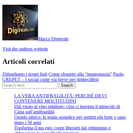
Marco Digireale
Visit the authors website
Articoli correlati
Difendiamo i nostri figli
Come sfuggire alla “imagograzia”
Paolo
CREPET – I social come via breve per rimbecillirsi
Search
LA VERA ANTIFRAGILITÀ: PERCHÉ DEVI
CONTENERE MOLTITUDINI
Dal vuoto al vino migliore: cosa ci insegna il miracolo di
Cana sull’antifragilità
Ossido nitrico: la guida semplice per sentirti più forte e sano
dopo i 50 anni
Trasforma il tuo ego: come liberarti dal vittimismo e