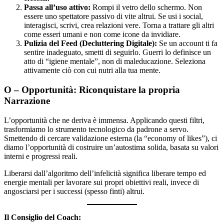
Passa all’uso attivo:
Rompi il vetro dello schermo. Non
essere uno spettatore passivo di vite altrui. Se usi i social,
interagisci, scrivi, crea relazioni vere. Torna a trattare gli altri
come esseri umani e non come icone da invidiare.
Pulizia del Feed (Decluttering Digitale):
Se un account ti fa
sentire inadeguato, smetti di seguirlo. Guerri lo definisce un
atto di “igiene mentale”, non di maleducazione. Seleziona
attivamente ciò con cui nutri alla tua mente.
O – Opportunità: Riconquistare la propria
Narrazione
L’opportunità che ne deriva è immensa. Applicando questi filtri,
trasformiamo lo strumento tecnologico da padrone a servo.
Smettendo di cercare validazione esterna (la “economy of likes”), ci
diamo l’opportunità di costruire un’autostima solida, basata su valori
interni e progressi reali.
Liberarsi dall’algoritmo dell’infelicità significa liberare tempo ed
energie mentali per lavorare sui propri obiettivi reali, invece di
angosciarsi per i successi (spesso finti) altrui.
Il Consiglio del Coach: