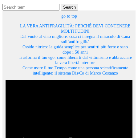
Search
go to top
LA VERA ANTIFRAGILITÀ: PERCHÉ DEVI CONTENERE
MOLTITUDINI
Dal vuoto al vino migliore: cosa ci insegna il miracolo di Cana
sull’antifragilità
Ossido nitrico: la guida semplice per sentirti più forte e sano
dopo i 50 anni
Trasforma il tuo ego: come liberarti dal vittimismo e abbracciare
la vera libertà interiore
Come usare il tuo Tempo come una persona scientificamente
intelligente: il sistema Dis/Co di Marco Costanzo