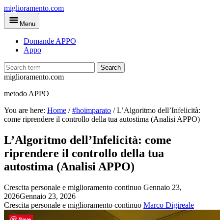
Skip
miglioramento.com
to
Menu
main
content
Domande APPO
Appo
Search
miglioramento.com
metodo APPO
You are here:
Home
/
#hoimparato
/
L’Algoritmo dell’Infelicità:
come riprendere il controllo della tua autostima (Analisi APPO)
L’Algoritmo dell’Infelicità: come
riprendere il controllo della tua
autostima (Analisi APPO)
Crescita personale e miglioramento continuo
Gennaio 23,
2026
Gennaio 23, 2026
Crescita personale e miglioramento continuo
Marco Digireale
Save