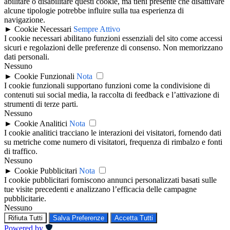
abilitare o disabilitare questi cookie, ma tieni presente che disattivare
alcune tipologie potrebbe influire sulla tua esperienza di
navigazione.
►
Cookie Necessari
Sempre Attivo
I cookie necessari abilitano funzioni essenziali del sito come accessi
sicuri e regolazioni delle preferenze di consenso. Non memorizzano
dati personali.
Nessuno
►
Cookie Funzionali
Nota
I cookie funzionali supportano funzioni come la condivisione di
contenuti sui social media, la raccolta di feedback e l’attivazione di
strumenti di terze parti.
Nessuno
►
Cookie Analitici
Nota
I cookie analitici tracciano le interazioni dei visitatori, fornendo dati
su metriche come numero di visitatori, frequenza di rimbalzo e fonti
di traffico.
Nessuno
►
Cookie Pubblicitari
Nota
I cookie pubblicitari forniscono annunci personalizzati basati sulle
tue visite precedenti e analizzano l’efficacia delle campagne
pubblicitarie.
Nessuno
Rifiuta Tutti
Salva Preferenze
Accetta Tutti
Powered by