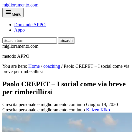
Skip
miglioramento.com
to
Menu
main
content
Domande APPO
Appo
Search
miglioramento.com
metodo APPO
You are here:
Home
/
coaching
/
Paolo CREPET – I social come via
breve per rimbecillirsi
Paolo CREPET – I social come via breve
per rimbecillirsi
Crescita personale e miglioramento continuo
Giugno 19, 2020
Crescita personale e miglioramento continuo
Kaizen Kiko