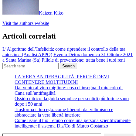
Kaizen Kiko
Visit the authors website
Articoli correlati
L’Algoritmo dell’Infelicità: come riprendere il controllo della tua
autostima (Analisi APPO)
Evento Detox domenica 31 Ottobre 2021
a Santa Marina (Sa)
Pillole di prevenzione: tratta bene i tuoi reni
Search
LA VERA ANTIFRAGILITÀ: PERCHÉ DEVI
CONTENERE MOLTITUDINI
Dal vuoto al vino migliore: cosa ci insegna il miracolo di
Cana sull’antifragilità
Ossido nitrico: la guida semplice per sentirti più forte e sano
dopo i 50 anni
Trasforma il tuo ego: come liberarti dal vittimismo e
abbracciare la vera libertà interiore
Come usare il tuo Tempo come una persona scientificamente
intelligente: il sistema Dis/Co di Marco Costanzo
Digita la tua e-mail...