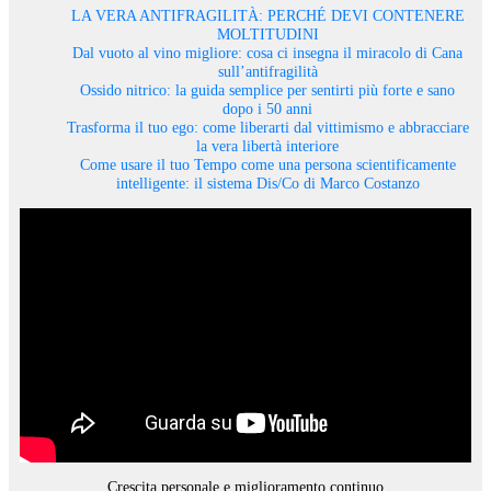
LA VERA ANTIFRAGILITÀ: PERCHÉ DEVI CONTENERE
MOLTITUDINI
Dal vuoto al vino migliore: cosa ci insegna il miracolo di Cana
sull’antifragilità
Ossido nitrico: la guida semplice per sentirti più forte e sano
dopo i 50 anni
Trasforma il tuo ego: come liberarti dal vittimismo e abbracciare
la vera libertà interiore
Come usare il tuo Tempo come una persona scientificamente
intelligente: il sistema Dis/Co di Marco Costanzo
Crescita personale e miglioramento continuo