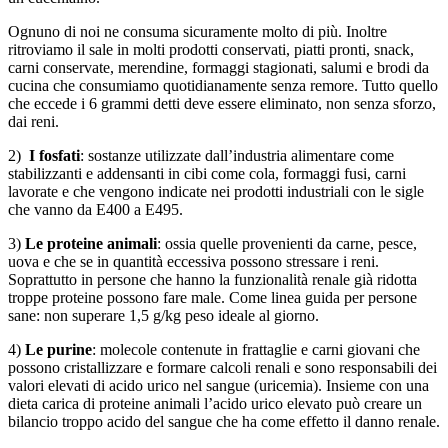
Ognuno di noi ne consuma sicuramente molto di più. Inoltre
ritroviamo il sale in molti prodotti conservati, piatti pronti, snack,
carni conservate, merendine, formaggi stagionati, salumi e brodi da
cucina che consumiamo quotidianamente senza remore. Tutto quello
che eccede i 6 grammi detti deve essere eliminato, non senza sforzo,
dai reni.
2)
I fosfati
: sostanze utilizzate dall’industria alimentare come
stabilizzanti e addensanti in cibi come cola, formaggi fusi, carni
lavorate e che vengono indicate nei prodotti industriali con le sigle
che vanno da E400 a E495.
3)
Le proteine animali
: ossia quelle provenienti da carne, pesce,
uova e che se in quantità eccessiva possono stressare i reni.
Soprattutto in persone che hanno la funzionalità renale già ridotta
troppe proteine possono fare male. Come linea guida per persone
sane: non superare 1,5 g/kg peso ideale al giorno.
4)
Le purine
: molecole contenute in frattaglie e carni giovani che
possono cristallizzare e formare calcoli renali e sono responsabili dei
valori elevati di acido urico nel sangue (uricemia). Insieme con una
dieta carica di proteine animali l’acido urico elevato può creare un
bilancio troppo acido del sangue che ha come effetto il danno renale.