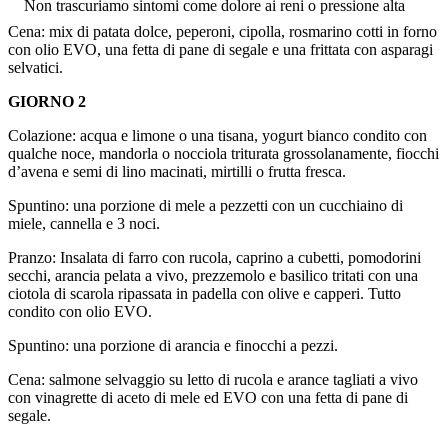
Non trascuriamo sintomi come dolore ai reni o pressione alta
Cena: mix di patata dolce, peperoni, cipolla, rosmarino cotti in forno
con olio EVO, una fetta di pane di segale e una frittata con asparagi
selvatici.
GIORNO 2
Colazione: acqua e limone o una tisana, yogurt bianco condito con
qualche noce, mandorla o nocciola triturata grossolanamente, fiocchi
d’avena e semi di lino macinati, mirtilli o frutta fresca.
Spuntino: una porzione di mele a pezzetti con un cucchiaino di
miele, cannella e 3 noci.
Pranzo: Insalata di farro con rucola, caprino a cubetti, pomodorini
secchi, arancia pelata a vivo, prezzemolo e basilico tritati con una
ciotola di scarola ripassata in padella con olive e capperi. Tutto
condito con olio EVO.
Spuntino: una porzione di arancia e finocchi a pezzi.
Cena: salmone selvaggio su letto di rucola e arance tagliati a vivo
con vinagrette di aceto di mele ed EVO con una fetta di pane di
segale.