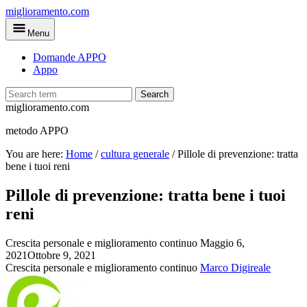
Skip
miglioramento.com
to
Menu
main
content
Domande APPO
Appo
Search
miglioramento.com
metodo APPO
You are here:
Home
/
cultura generale
/
Pillole di prevenzione: tratta
bene i tuoi reni
Pillole di prevenzione: tratta bene i tuoi
reni
Crescita personale e miglioramento continuo
Maggio 6,
2021
Ottobre 9, 2021
Crescita personale e miglioramento continuo
Marco Digireale