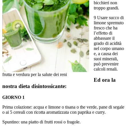
bicchieri non
troppo grandi.
9 Usare succo di
limone spremuto
fresco che ha
l’effetto di
abbassare il
grado di acidità
nel corpo umano
e, a causa dei
suoi minerali,
può prevenire
calcoli renali.
frutta e verdura per la salute dei reni
Ed ora la
nostra dieta disintossicante:
GIORNO 1
Prima colazione: acqua e limone o tisana o the verde, pane di segale
o ai 5 cereali con ricotta aromatizzata con paprika e curry.
Spuntino: una piatto di frutti rossi o fragole.