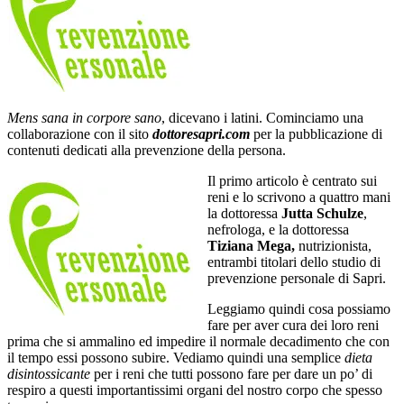
Mens sana in corpore sano
, dicevano i latini. Cominciamo una
collaborazione con il sito
dottoresapri.com
per la pubblicazione di
contenuti dedicati alla prevenzione della persona.
Il primo articolo è centrato sui
reni e lo scrivono a quattro mani
la dottoressa
Jutta Schulze
,
nefrologa, e la dottoressa
Tiziana Mega,
nutrizionista,
entrambi titolari dello studio di
prevenzione personale di Sapri.
Leggiamo quindi cosa possiamo
fare per aver cura dei loro reni
prima che si ammalino ed impedire il normale decadimento che con
il tempo essi possono subire. Vediamo quindi una semplice
dieta
disintossicante
per i reni che tutti possono fare per dare un po’ di
respiro a questi importantissimi organi del nostro corpo che spesso