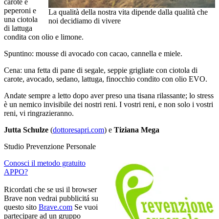
carote e
peperoni e
La qualità della nostra vita dipende dalla qualità che
una ciotola
noi decidiamo di vivere
di lattuga
condita con olio e limone.
Spuntino: mousse di avocado con cacao, cannella e miele.
Cena: una fetta di pane di segale, seppie grigliate con ciotola di
carote, avocado, sedano, lattuga, finocchio condito con olio EVO.
Andate sempre a letto dopo aver preso una tisana rilassante; lo stress
è un nemico invisibile dei nostri reni. I vostri reni, e non solo i vostri
reni, vi ringrazieranno.
Jutta Schulze
(
dottoresapri.com
) e
Tiziana Mega
Studio Prevenzione Personale
Conosci il metodo gratuito
APPO?
Ricordati che se usi il browser
Brave non vedrai pubblicitá su
questo sito
Brave.com
Se vuoi
partecipare ad un gruppo