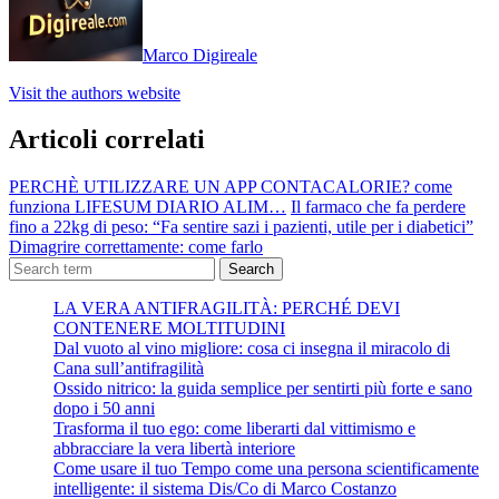
Marco Digireale
Visit the authors website
Articoli correlati
PERCHÈ UTILIZZARE UN APP CONTACALORIE? come
funziona LIFESUM DIARIO ALIM…
Il farmaco che fa perdere
fino a 22kg di peso: “Fa sentire sazi i pazienti, utile per i diabetici”
Dimagrire correttamente: come farlo
Search
LA VERA ANTIFRAGILITÀ: PERCHÉ DEVI
CONTENERE MOLTITUDINI
Dal vuoto al vino migliore: cosa ci insegna il miracolo di
Cana sull’antifragilità
Ossido nitrico: la guida semplice per sentirti più forte e sano
dopo i 50 anni
Trasforma il tuo ego: come liberarti dal vittimismo e
abbracciare la vera libertà interiore
Come usare il tuo Tempo come una persona scientificamente
intelligente: il sistema Dis/Co di Marco Costanzo