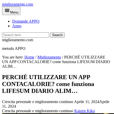
Skip
miglioramento.com
to
Menu
main
content
Domande APPO
Appo
Search
miglioramento.com
metodo APPO
You are here:
Home
/
Miglioramento
/
PERCHÈ UTILIZZARE
UN APP CONTACALORIE? come funziona LIFESUM DIARIO
ALIM…
PERCHÈ UTILIZZARE UN APP
CONTACALORIE? come funziona
LIFESUM DIARIO ALIM…
Crescita personale e miglioramento continuo
Aprile 11, 2024
Aprile
11, 2024
Crescita personale e miglioramento continuo
Kaizen Kiko