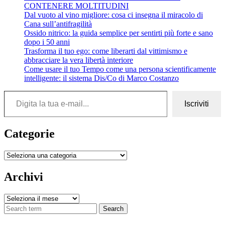
CONTENERE MOLTITUDINI
Dal vuoto al vino migliore: cosa ci insegna il miracolo di
Cana sull’antifragilità
Ossido nitrico: la guida semplice per sentirti più forte e sano
dopo i 50 anni
Trasforma il tuo ego: come liberarti dal vittimismo e
abbracciare la vera libertà interiore
Come usare il tuo Tempo come una persona scientificamente
intelligente: il sistema Dis/Co di Marco Costanzo
Digita la tua e-mail...
Iscriviti
Categorie
Categorie
Archivi
Archivi
Search