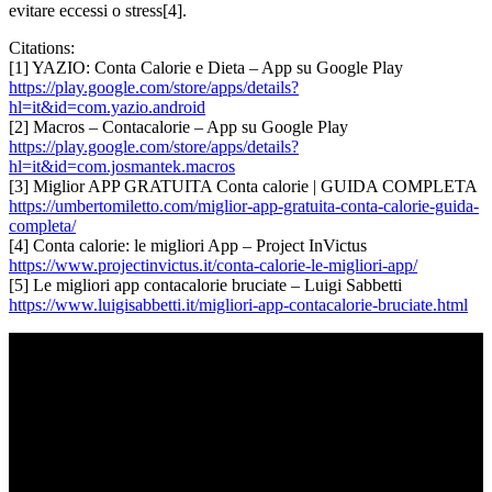
evitare eccessi o stress[4].
Citations:
[1] YAZIO: Conta Calorie e Dieta – App su Google Play
https://play.google.com/store/apps/details?
hl=it&id=com.yazio.android
[2] Macros – Contacalorie – App su Google Play
https://play.google.com/store/apps/details?
hl=it&id=com.josmantek.macros
[3] Miglior APP GRATUITA Conta calorie | GUIDA COMPLETA
https://umbertomiletto.com/miglior-app-gratuita-conta-calorie-guida-
completa/
[4] Conta calorie: le migliori App – Project InVictus
https://www.projectinvictus.it/conta-calorie-le-migliori-app/
[5] Le migliori app contacalorie bruciate – Luigi Sabbetti
https://www.luigisabbetti.it/migliori-app-contacalorie-bruciate.html