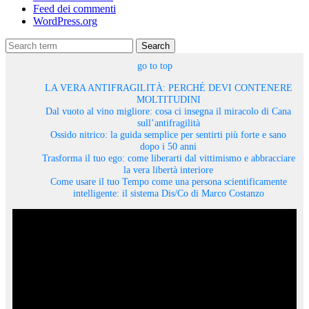
Feed dei commenti
WordPress.org
Search
go to top
LA VERA ANTIFRAGILITÀ: PERCHÉ DEVI CONTENERE
MOLTITUDINI
Dal vuoto al vino migliore: cosa ci insegna il miracolo di Cana
sull’antifragilità
Ossido nitrico: la guida semplice per sentirti più forte e sano
dopo i 50 anni
Trasforma il tuo ego: come liberarti dal vittimismo e abbracciare
la vera libertà interiore
Come usare il tuo Tempo come una persona scientificamente
intelligente: il sistema Dis/Co di Marco Costanzo