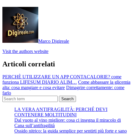
Marco Digireale
Visit the authors website
Articoli correlati
PERCHÈ UTILIZZARE UN APP CONTACALORIE? come
funziona LIFESUM DIARIO ALIM…
Come abbassare la glicemia
alta: cosa mangiare e cosa evitare
Dimagrire correttamente: come
farlo
Search
LA VERA ANTIFRAGILITÀ: PERCHÉ DEVI
CONTENERE MOLTITUDINI
Dal vuoto al vino migliore: cosa ci insegna il miracolo di
Cana sull’antifragilità
Ossido nitrico: la guida semplice per sentirti più forte e sano