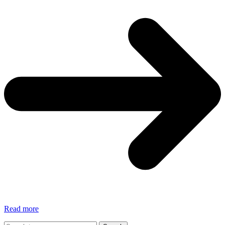
Ti
Read more
sei