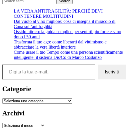
stancata
Search
di
LA VERA ANTIFRAGILITÀ: PERCHÉ DEVI
portare
CONTENERE MOLTITUDINI
il
Dal vuoto al vino migliore: cosa ci insegna il miracolo di
mio
Cana sull’antifragilità
peso
Ossido nitrico: la guida semplice per sentirti più forte e sano
–
dopo i 50 anni
Nazim
Trasforma il tuo ego: come liberarti dal vittimismo e
Hikmet
abbracciare la vera libertà interiore
Come usare il tuo Tempo come una persona scientificamente
intelligente: il sistema Dis/Co di Marco Costanzo
Digita la tua e-mail...
Iscriviti
Categorie
Categorie
Archivi
Archivi