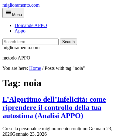
Skip
miglioramento.com
to
Menu
main
content
Domande APPO
Appo
Search
miglioramento.com
metodo APPO
You are here:
Home
/
Posts with tag "noia"
Tag:
noia
L’Algoritmo dell’Infelicità: come
riprendere il controllo della tua
autostima (Analisi APPO)
Crescita personale e miglioramento continuo
Gennaio 23,
2026
Gennaio 23, 2026