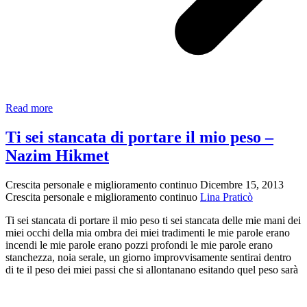
L’Algoritmo
Read more
dell’Infelicità:
come
Ti sei stancata di portare il mio peso –
riprendere
Nazim Hikmet
il
controllo
della
Crescita personale e miglioramento continuo
Dicembre 15, 2013
tua
Crescita personale e miglioramento continuo
Lina Praticò
autostima
(Analisi
Ti sei stancata di portare il mio peso ti sei stancata delle mie mani dei
APPO)
miei occhi della mia ombra dei miei tradimenti le mie parole erano
incendi le mie parole erano pozzi profondi le mie parole erano
stanchezza, noia serale, un giorno improvvisamente sentirai dentro
di te il peso dei miei passi che si allontanano esitando quel peso sarà