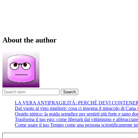
About the author
Search
LA VERA ANTIFRAGILITÀ: PERCHÉ DEVI CONTENE
Dal vuoto al vino migliore: cosa ci insegna il miracolo di Cana su
Ossido nitrico: la guida semplice per sentirti più forte e sano do
Trasforma il tuo ego: come liberarti dal vittimismo e abbracciare 
Come usare il tuo Tempo come una persona scientificamente int
Digita la tua e-mail...