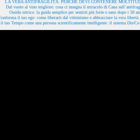
LA VERA ANTIFRAGILITÀ: PERCHÉ DEVI CONTENERE MOLTITUD
Dal vuoto al vino migliore: cosa ci insegna il miracolo di Cana sull’antifragi
Ossido nitrico: la guida semplice per sentirti più forte e sano dopo i 50 an
rasforma il tuo ego: come liberarti dal vittimismo e abbracciare la vera libertà 
il tuo Tempo come una persona scientificamente intelligente: il sistema Dis/C