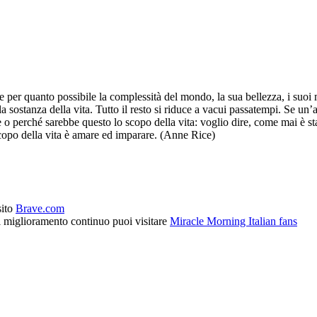
er quanto possibile la complessità del mondo, la sua bellezza, i suoi mist
la sostanza della vita. Tutto il resto si riduce a vacui passatempi. Se un
o perché sarebbe questo lo scopo della vita: voglio dire, come mai è st
copo della vita è amare ed imparare. (Anne Rice)
sito
Brave.com
l miglioramento continuo puoi visitare
Miracle Morning Italian fans