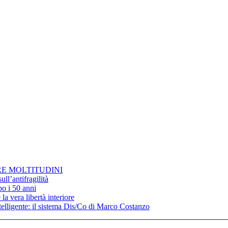
RE MOLTITUDINI
ll’antifragilità
po i 50 anni
la vera libertà interiore
elligente: il sistema Dis/Co di Marco Costanzo