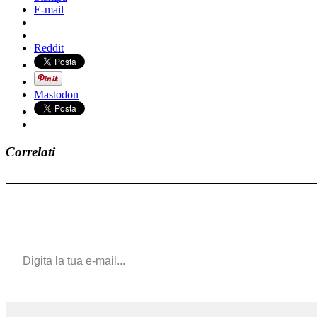
E-mail
Reddit
Mastodon
Correlati
Digita la tua e-mail...