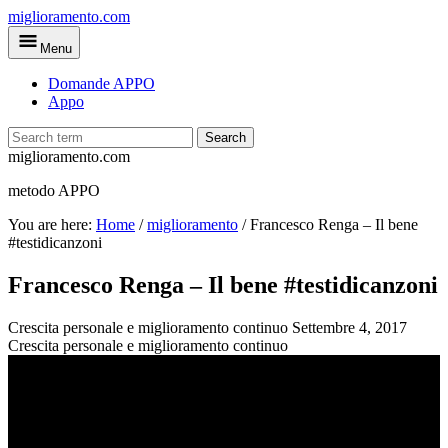
Skip
miglioramento.com
to
Menu
main
content
Domande APPO
Appo
Search
miglioramento.com
metodo APPO
You are here:
Home
/
miglioramento
/
Francesco Renga – Il bene
#testidicanzoni
Francesco Renga – Il bene #testidicanzoni
Crescita personale e miglioramento continuo
Settembre 4, 2017
Crescita personale e miglioramento continuo