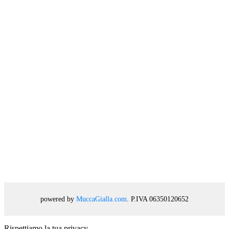
powered by
MuccaGialla.com
. P.IVA 06350120652
Rispettiamo la tua privacy