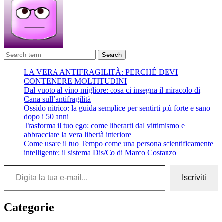
Search
LA VERA ANTIFRAGILITÀ: PERCHÉ DEVI
CONTENERE MOLTITUDINI
Dal vuoto al vino migliore: cosa ci insegna il miracolo di
Cana sull’antifragilità
Ossido nitrico: la guida semplice per sentirti più forte e sano
dopo i 50 anni
Trasforma il tuo ego: come liberarti dal vittimismo e
abbracciare la vera libertà interiore
Come usare il tuo Tempo come una persona scientificamente
intelligente: il sistema Dis/Co di Marco Costanzo
Digita la tua e-mail...
Iscriviti
Categorie