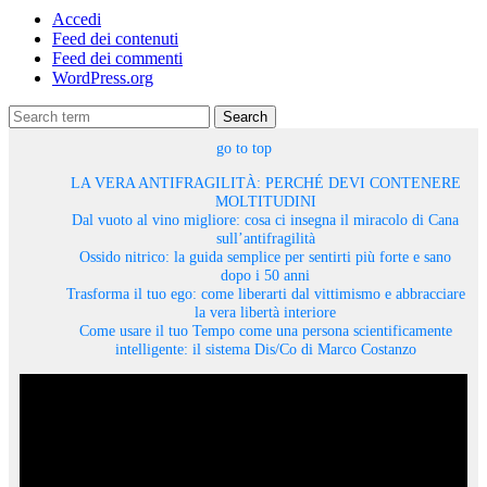
Accedi
Feed dei contenuti
Feed dei commenti
WordPress.org
Search
go to top
LA VERA ANTIFRAGILITÀ: PERCHÉ DEVI CONTENERE
MOLTITUDINI
Dal vuoto al vino migliore: cosa ci insegna il miracolo di Cana
sull’antifragilità
Ossido nitrico: la guida semplice per sentirti più forte e sano
dopo i 50 anni
Trasforma il tuo ego: come liberarti dal vittimismo e abbracciare
la vera libertà interiore
Come usare il tuo Tempo come una persona scientificamente
intelligente: il sistema Dis/Co di Marco Costanzo