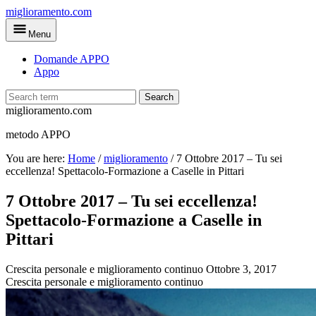
Skip
miglioramento.com
to
Menu
main
content
Domande APPO
Appo
Search
miglioramento.com
metodo APPO
You are here:
Home
/
miglioramento
/
7 Ottobre 2017 – Tu sei
eccellenza! Spettacolo-Formazione a Caselle in Pittari
7 Ottobre 2017 – Tu sei eccellenza!
Spettacolo-Formazione a Caselle in
Pittari
Crescita personale e miglioramento continuo
Ottobre 3, 2017
Crescita personale e miglioramento continuo