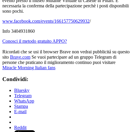
evento presso il museo Mutante Virtuale di Caselle in Pittari. E’
necessaria la conferma della partecipazione perchè i posti disponibili
sono pochi.
www.facebook.com/events/166157750629932
/
Info 3404931860
Conosci il metodo gratuito APPO?
Ricordati che se usi il browser Brave non vedrai pubblicitá su questo
sito
Brave.com
Se vuoi partecipare ad un gruppo Telegram di
persone che praticano il miglioramento continuo puoi visitare
Miracle Morning Italian fans
Condividi:
Bluesky
Telegram
WhatsApp
Stampa
E-mail
Reddit