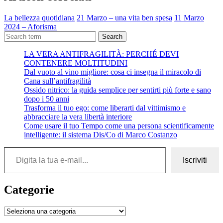
La bellezza quotidiana
21 Marzo – una vita ben spesa
11 Marzo
2024 – Aforisma
Search
LA VERA ANTIFRAGILITÀ: PERCHÉ DEVI
CONTENERE MOLTITUDINI
Dal vuoto al vino migliore: cosa ci insegna il miracolo di
Cana sull’antifragilità
Ossido nitrico: la guida semplice per sentirti più forte e sano
dopo i 50 anni
Trasforma il tuo ego: come liberarti dal vittimismo e
abbracciare la vera libertà interiore
Come usare il tuo Tempo come una persona scientificamente
intelligente: il sistema Dis/Co di Marco Costanzo
Digita la tua e-mail...
Iscriviti
Categorie
Categorie