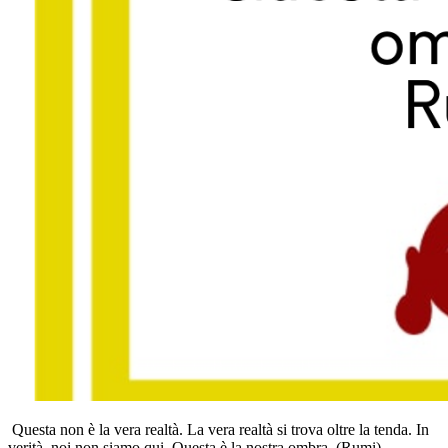
Questa non è la vera realtà. La vera realtà si trova oltre la tenda. In
verità, noi non siamo qui. Questa è la nostra ombra. (Rumi)