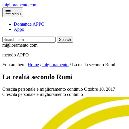
Skip
miglioramento.com
to
Menu
main
content
Domande APPO
Appo
Search
miglioramento.com
metodo APPO
You are here:
Home
/
miglioramento
/
La realtà secondo Rumi
La realtà secondo Rumi
Crescita personale e miglioramento continuo
Ottobre 10, 2017
Crescita personale e miglioramento continuo