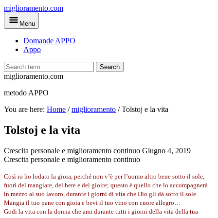
Skip
miglioramento.com
to
Menu
main
content
Domande APPO
Appo
Search
miglioramento.com
metodo APPO
You are here:
Home
/
miglioramento
/
Tolstoj e la vita
Tolstoj e la vita
Crescita personale e miglioramento continuo
Giugno 4, 2019
Crescita personale e miglioramento continuo
Così io ho lodato la gioia, perché non v’è per l’uomo altro bene sotto il sole,
fuori del mangiare, del bere e del gioire; questo
è quello che lo accompagnerà
in mezzo al suo lavoro, durante
i giorni di vita che Dio gli dà sotto il sole.
Mangia il tuo pane
con gioia e bevi il tuo vino con cuore allegro…
Godi la vita con la donna che ami durante tutti i giorni della
vita della tua