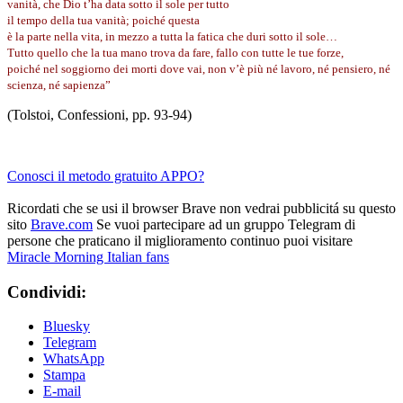
vanità, che Dio t’ha data sotto il sole per tutto
il tempo della tua vanità; poiché questa
è la parte nella vita, in mezzo a tutta la fatica che duri sotto il sole…
Tutto quello che la tua mano trova da fare, fallo con tutte le tue forze,
poiché nel soggiorno dei morti dove vai, non v’è più né lavoro, né pensiero,
né
scienza, né sapienza”
(Tolstoi, Confessioni, pp. 93-94)
Conosci il metodo gratuito APPO?
Ricordati che se usi il browser Brave non vedrai pubblicitá su questo
sito
Brave.com
Se vuoi partecipare ad un gruppo Telegram di
persone che praticano il miglioramento continuo puoi visitare
Miracle Morning Italian fans
Condividi:
Bluesky
Telegram
WhatsApp
Stampa
E-mail