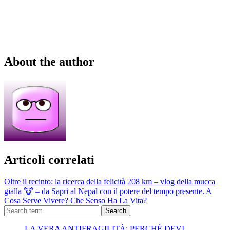
About the author
Articoli correlati
Oltre il recinto: la ricerca della felicità
208 km – vlog della mucca
gialla 🐮 – da Sapri al Nepal con il potere del tempo presente.
A
Cosa Serve Vivere? Che Senso Ha La Vita?
Search
LA VERA ANTIFRAGILITÀ: PERCHÉ DEVI